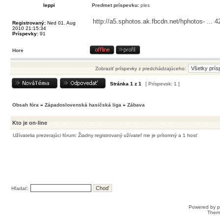
leppi
Predmet príspevku:
ples
http://a5.sphotos.ak.fbcdn.net/hphotos- ... 
Registrovaný:
Ned 01. Aug
2010 21:15:34
Príspevky:
91
Hore
Zobraziť príspevky z predchádzajúceho:
Stránka
1
z
1
[ Príspevok: 1 ]
Obsah fóra
»
Západoslovenská hasičská liga
»
Zábava
Kto je on-line
Užívatelia prezerajúci fórum: Žiadny registrovaný užívateľ nie je prítomný a 1 hosť
Hľadať:
Powered by
Them