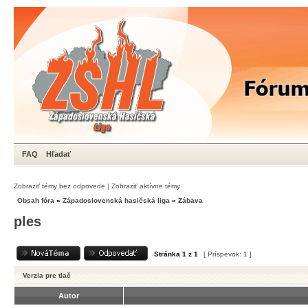
FAQ
Hľadať
Zobraziť témy bez odpovede
|
Zobraziť aktívne témy
Obsah fóra
»
Západoslovenská hasičská liga
»
Zábava
ples
Stránka
1
z
1
[ Príspevok: 1 ]
Verzia pre tlač
Autor