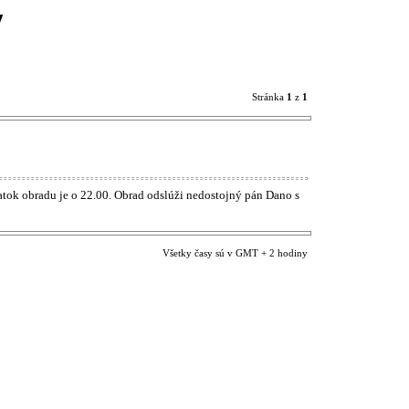
y
Stránka
1
z
1
tok obradu je o 22.00. Obrad odslúži nedostojný pán Dano s
Všetky časy sú v GMT + 2 hodiny