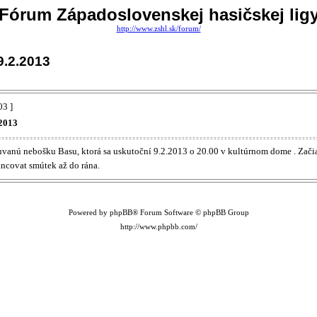
Fórum Západoslovenskej hasičskej lig
http://www.zshl.sk/forum/
.2.2013
03 ]
.2013
anú nebošku Basu, ktorá sa uskutoční 9.2.2013 o 20.00 v kultúrnom dome . Začia
ancovat smútek až do rána.
Powered by phpBB® Forum Software © phpBB Group
http://www.phpbb.com/