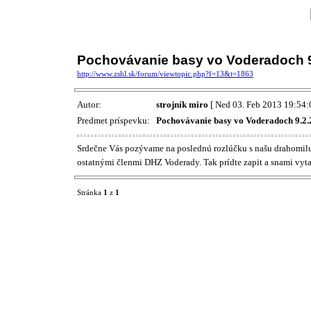
Pochovávanie basy vo Voderadoch 9
http://www.zshl.sk/forum/viewtopic.php?f=13&t=1863
Autor:
strojník miro
[ Ned 03. Feb 2013 19:54:
Predmet príspevku:
Pochovávanie basy vo Voderadoch 9.2
Srdečne Vás pozývame na poslednú rozlúčku s našu drahomiluv
ostatnými členmi DHZ Voderady. Tak prídte zapit a snami vyt
Stránka
1
z
1