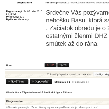
strojník miro
Predmet príspevku:
Pochovávanie basy vo Voderadoch
Srdečne Vás pozývame
Registrovaný:
Str 03. Mar 2010
21:02:51
Príspevky:
120
nebošku Basu, ktorá s
Bydlisko:
Voderady
. Začiatok obradu je o
ostatnými členmi DHZ 
smútek až do rána.
Hore
Zobraziť príspevky z predchádzajúceho:
Stránka
1
z
1
[ Príspevok: 1 ]
Obsah fóra
»
Západoslovenská hasičská liga
»
Zábava
Kto je on-line
Užívatelia prezerajúci fórum: Žiadny registrovaný užívateľ nie je prítomný a 1 hosť