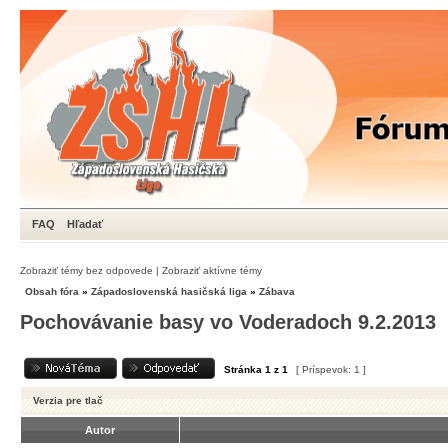
FAQ
Hľadať
Zobraziť témy bez odpovede
|
Zobraziť aktívne témy
Obsah fóra
»
Západoslovenská hasičská liga
»
Zábava
Pochovávanie basy vo Voderadoch 9.2.2013
Stránka
1
z
1
[ Príspevok: 1 ]
Verzia pre tlač
Autor