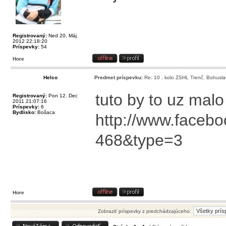
Registrovaný:
Ned 20. Máj
2012 22:18:20
Príspevky:
54
Hore
Helco
Predmet príspevku:
Re: 10 . kolo ZSHL Trenč. Bohusla
tuto by to uz mal
Registrovaný:
Pon 12. Dec
2011 21:07:16
Príspevky:
6
Bydlisko:
Bošaca
http://www.facebo
468&type=3
Hore
Zobraziť príspevky z predchádzajúceho: