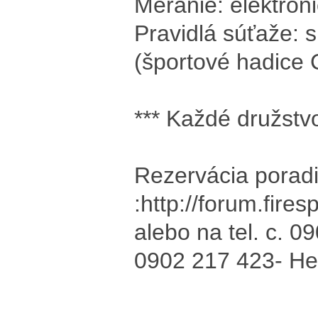
Meranie: elektron
Pravidlá súťaže: 
(športové hadice 
*** Každé družstvo 
Rezervácia porad
:
http://forum.fire
alebo na tel. c. 
0902 217 423- Hel