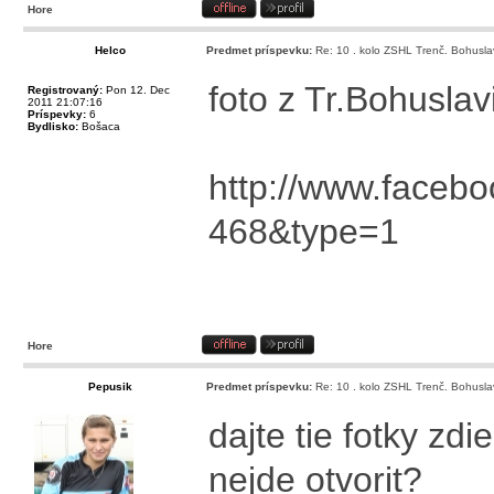
Hore
Helco
Predmet príspevku:
Re: 10 . kolo ZSHL Trenč. Bohusla
foto z Tr.Bohuslav
Registrovaný:
Pon 12. Dec
2011 21:07:16
Príspevky:
6
Bydlisko:
Bošaca
http://www.facebo
468&type=1
Hore
Pepusik
Predmet príspevku:
Re: 10 . kolo ZSHL Trenč. Bohusla
dajte tie fotky zdi
nejde otvorit?