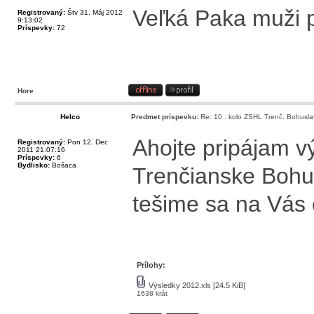
Veľká Paka muži po
Registrovaný:
Štv 31. Máj 2012
9:13:02
Príspevky:
72
Hore
Helco
Predmet príspevku:
Re: 10 . kolo ZSHL Trenč. Bohusla
Ahojte pripájam v
Registrovaný:
Pon 12. Dec
2011 21:07:16
Príspevky:
6
Bydlisko:
Bošaca
Trenčianske Bohu
tešime sa na Vás
Prílohy:
Výsledky 2012.xls
[24.5 KiB]
1638 krát