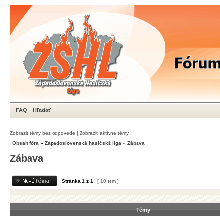
FAQ
Hľadať
Zobraziť témy bez odpovede
|
Zobraziť aktívne témy
Obsah fóra
»
Západoslovenská hasičská liga
»
Zábava
Zábava
Stránka
1
z
1
[ 10 tém ]
Témy