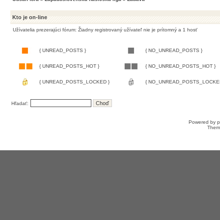
Kto je on-line
Užívatelia prezerajúci fórum: Žiadny registrovaný užívateľ nie je prítomný a 1 hosť
{ UNREAD_POSTS }
{ NO_UNREAD_POSTS }
{ UNREAD_POSTS_HOT }
{ NO_UNREAD_POSTS_HOT }
{ UNREAD_POSTS_LOCKED }
{ NO_UNREAD_POSTS_LOCKED
Hľadať:
Powered by
Them