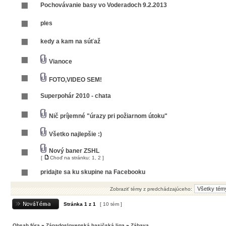
Pochovávanie basy vo Voderadoch 9.2.2013
ples
kedy a kam na súťaž
Vianoce
FOTO,VIDEO SEM!
Superpohár 2010 - chata
Nič príjemné "úrazy pri požiarnom útoku"
Všetko najlepšie :)
Nový baner ZSHL
[
Choď na stránku:
1
,
2
]
pridajte sa ku skupine na Facebooku
Zobraziť témy z predchádzajúceho:
Stránka
1
z
1
[ 10 tém ]
Obsah fóra
»
Západoslovenská hasičská liga
»
Zábava