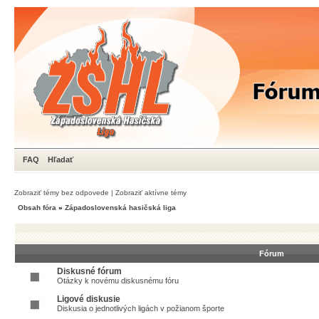
FAQ
Hľadať
Zobraziť témy bez odpovede
|
Zobraziť aktívne témy
Obsah fóra
»
Západoslovenská hasičská liga
Fórum
Diskusné fórum
Otázky k novému diskusnému fóru
Ligové diskusie
Diskusia o jednotlivých ligách v požianom športe