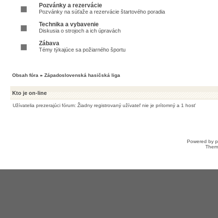
Pozvánky a rezervácie
Pozvánky na súťaže a rezervácie štartového poradia
Technika a vybavenie
Diskusia o strojoch a ich úpravách
Zábava
Témy týkajúce sa požiarného športu
Obsah fóra
»
Západoslovenská hasičská liga
Kto je on-line
Užívatelia prezerajúci fórum: Žiadny registrovaný užívateľ nie je prítomný a 1 hosť
Powered by
Them