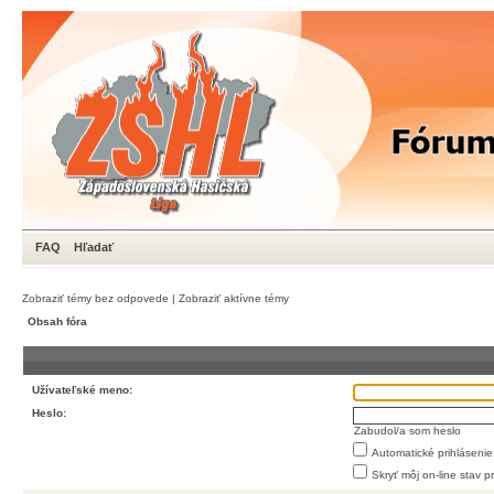
FAQ
Hľadať
Zobraziť témy bez odpovede
|
Zobraziť aktívne témy
Obsah fóra
Užívateľské meno:
Heslo:
Zabudol/a som heslo
Automatické prihlásenie
Skryť môj on-line stav p