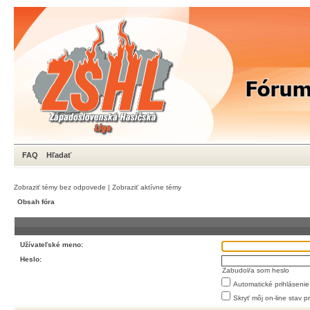
FAQ
Hľadať
Zobraziť témy bez odpovede
|
Zobraziť aktívne témy
Obsah fóra
Užívateľské meno:
Heslo:
Zabudol/a som heslo
Automatické prihlásenie
Skryť môj on-line stav p