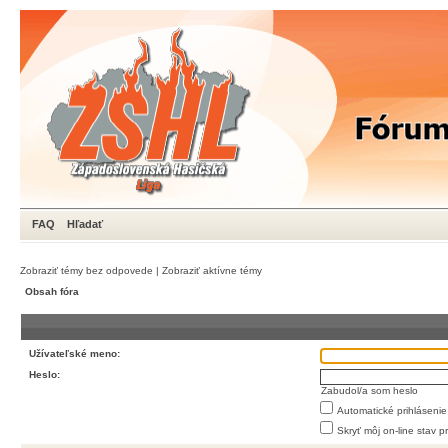
FAQ
Hľadať
Zobraziť témy bez odpovede
|
Zobraziť aktívne témy
Obsah fóra
Užívateľské meno:
Heslo:
Zabudol/a som heslo
Automatické prihlásenie
Skryť môj on-line stav p