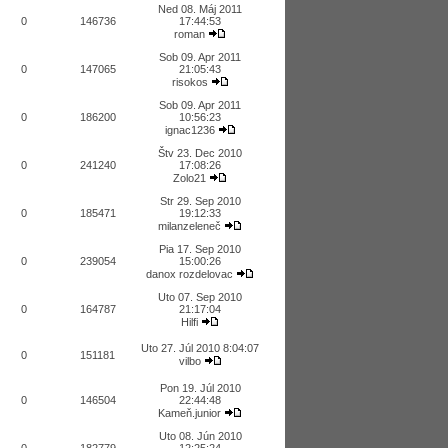
Ned 08. Máj 2011
0
146736
17:44:53
roman
Sob 09. Apr 2011
0
147065
21:05:43
risokos
Sob 09. Apr 2011
0
186200
10:56:23
ignac1236
Štv 23. Dec 2010
0
241240
17:08:26
Zolo21
Str 29. Sep 2010
0
185471
19:12:33
milanzeleneč
Pia 17. Sep 2010
0
239054
15:00:26
danox rozdelovac
Uto 07. Sep 2010
0
164787
21:17:04
Hilfi
Uto 27. Júl 2010 8:04:07
0
151181
vilbo
Pon 19. Júl 2010
0
146504
22:44:48
Kameň.junior
Uto 08. Jún 2010