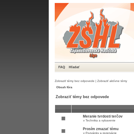
FAQ
Hľadať
Zobraziť témy bez odpovede
|
Zobraziť aktívne témy
Obsah fóra
Zobraziť témy bez odpovede
Meranie tvrdosti terčov
v
Technika a vybavenie
Prosím zmazať tému
v
Pozvánky a rezervácie