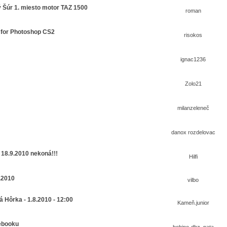
ý Šúr 1. miesto motor TAZ 1500
roman
3 for Photoshop CS2
risokos
ignac1236
Zolo21
milanzeleneč
danox rozdelovac
18.9.2010 nekoná!!!
Hilfi
.2010
vilbo
 Hôrka - 1.8.2010 - 12:00
Kameň.junior
cebooku