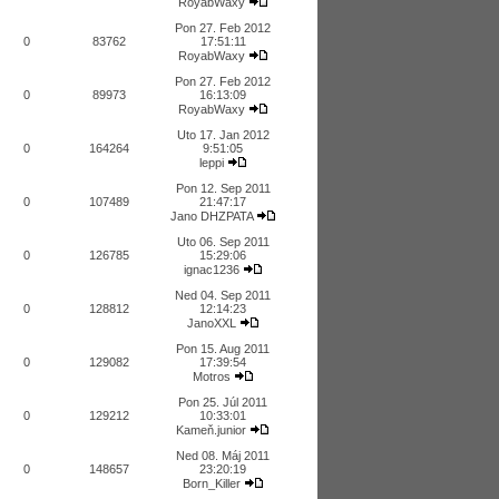
RoyabWaxy
Pon 27. Feb 2012
0
83762
17:51:11
RoyabWaxy
Pon 27. Feb 2012
0
89973
16:13:09
RoyabWaxy
Uto 17. Jan 2012
0
164264
9:51:05
leppi
Pon 12. Sep 2011
0
107489
21:47:17
Jano DHZPATA
Uto 06. Sep 2011
0
126785
15:29:06
ignac1236
Ned 04. Sep 2011
0
128812
12:14:23
JanoXXL
Pon 15. Aug 2011
0
129082
17:39:54
Motros
Pon 25. Júl 2011
0
129212
10:33:01
Kameň.junior
Ned 08. Máj 2011
0
148657
23:20:19
Born_Killer