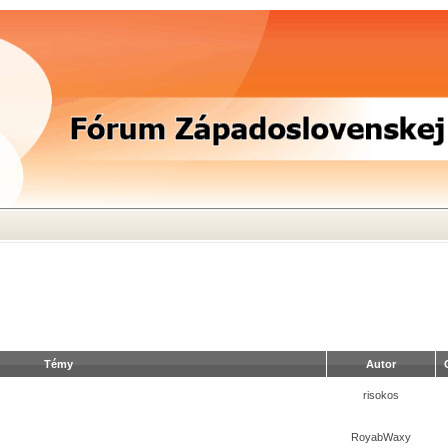
Témy
Autor
risokos
RoyabWaxy