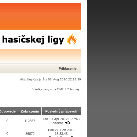
Prihlásenie
Aktuálny čas je Štv 06. Aug 2026 22:19:39
Všetky časy sú v GMT + 2 hodiny
Odpovede
Zobrazenia
Posledný príspevok
Uto 10. Apr 2012 6:27:43
0
112667
risokos
Pon 27. Feb 2012
0
86872
18:33:43