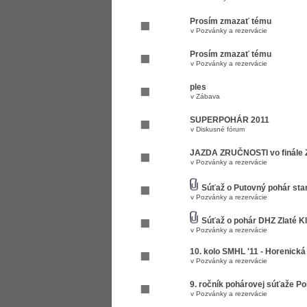
Prosím zmazať tému
v
Pozvánky a rezervácie
Prosím zmazať tému
v
Pozvánky a rezervácie
ples
v
Zábava
SUPERPOHÁR 2011
v
Diskusné fórum
JAZDA ZRUČNOSTI vo finále
v
Pozvánky a rezervácie
Súťaž o Putovný pohár sta
v
Pozvánky a rezervácie
Súťaž o pohár DHZ Zlaté Kl
v
Pozvánky a rezervácie
10. kolo SMHL '11 - Horenická 
v
Pozvánky a rezervácie
9. ročník pohárovej súťaže P
v
Pozvánky a rezervácie