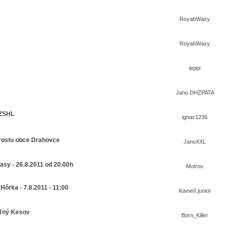
RoyabWaxy
RoyabWaxy
leppi
Jano DHZPATA
 ZSHL
ignac1236
rostu obce Drahovce
JanoXXL
asy - 26.8.2011 od 20.00h
Motros
Hôrka - 7.8.2011 - 11:00
Kameň.junior
oľný Kesov
Born_Killer