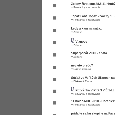
Zelený život cup 28.5.11 Hrub
v
Pozvánky a rezervácie
Topaz Labs Topaz Vivacity 1.
v
Pozvánky a rezervácie
kedy a kam na súťaž
v
Zábava
Vianoce
v
Zábava
Superpohár 2010 - chata
v
Zábava
neviete prečo?
v
Ligové diskusie
Súťaž vo Veľkých Úľanoch sa 
v
Diskusné fórum
Pozvánka V R B O V É 14.8
v
Pozvánky a rezervácie
11.kolo SMHL 2010 - Horenická
v
Pozvánky a rezervácie
pridajte sa ku skupine na Fa