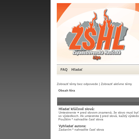
FAQ
Hľadať
Zobraziť témy bez odpovede
|
Zobraziť aktívne témy
Obsah fóra
Hľadať kľúčové slová:
Umiestnenie
+
pred slovom znamená, že slovo musí byť
vo výsledkoch. Ak umiestnite
|
pred slová, každý výsled
Použitím * nahradíte časť slova
Vyhľadať autora:
Zadaním * nahradíte časť slova