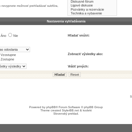
 Ak nevypnete možnosť prehľadávať subfóra,
Nastavenia vyhľadávania
Hľadať vnútri:
Áno
Nie
Zobraziť výsledky ako:
Vzostupne
Zostupne
Vrátiť prvých:
S
Powered by
phpBB
® Forum Software © phpBB Group
Theme created
StylerBB.net
&
kodeki
Slovenský preklad
.