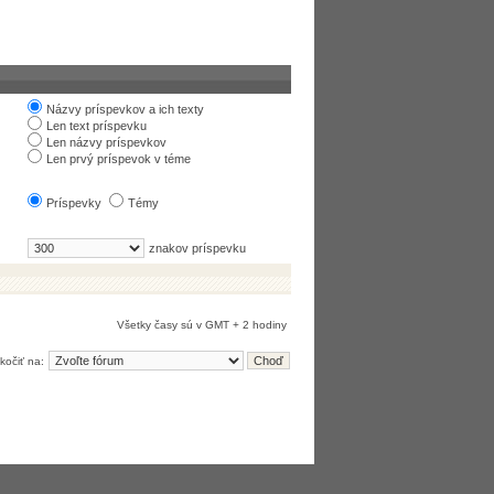
Názvy príspevkov a ich texty
Len text príspevku
Len názvy príspevkov
Len prvý príspevok v téme
Príspevky
Témy
znakov príspevku
Všetky časy sú v GMT + 2 hodiny
kočiť na: