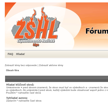
FAQ
Hľadať
Zobraziť témy bez odpovede
|
Zobraziť aktívne témy
Obsah fóra
Hľadať kľúčové slová:
Umiestnenie
+
pred slovom znamená, že slovo musí byť vo výsledkoch a
-
znamená že slov
vo výsledkoch. Ak umiestnite
|
pred slová, každý výsledok bude obsahovať aspoň jedno z n
Použitím * nahradíte časť slova
Vyhľadať autora:
Zadaním * nahradíte časť slova