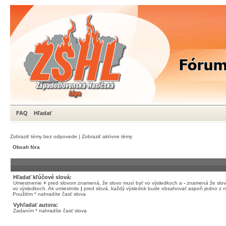
FAQ
Hľadať
Zobraziť témy bez odpovede
|
Zobraziť aktívne témy
Obsah fóra
Hľadať kľúčové slová:
Umiestnenie
+
pred slovom znamená, že slovo musí byť vo výsledkoch a
-
znamená že slov
vo výsledkoch. Ak umiestnite
|
pred slová, každý výsledok bude obsahovať aspoň jedno z n
Použitím * nahradíte časť slova
Vyhľadať autora:
Zadaním * nahradíte časť slova