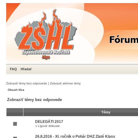
FAQ
Hľadať
Zobraziť témy bez odpovede
|
Zobraziť aktívne témy
Obsah fóra
Zobraziť témy bez odpovede
Témy
DELEGÁTI 2017
v
Ligové diskusie
26.8.2016 - XI. ročník o Pohár DHZ Zlaté Klasy