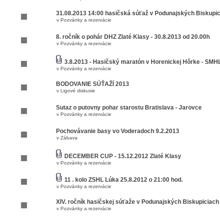
31.08.2013 14:00 hasičská súťaž v Podunajských Biskupi
v
Pozvánky a rezervácie
8. ročník o pohár DHZ Zlaté Klasy - 30.8.2013 od 20.00h
v
Pozvánky a rezervácie
3.8.2013 - Hasičský maratón v Horenickej Hôrke - SM
v
Pozvánky a rezervácie
BODOVANIE SÚŤAŽÍ 2013
v
Ligové diskusie
Sutaz o putovny pohar starostu Bratislava - Jarovce
v
Pozvánky a rezervácie
Pochovávanie basy vo Voderadoch 9.2.2013
v
Zábava
DECEMBER CUP - 15.12.2012 Zlaté Klasy
v
Pozvánky a rezervácie
11 . kolo ZSHL Lúka 25.8.2012 o 21:00 hod.
v
Pozvánky a rezervácie
XIV. ročník hasičskej súťaže v Podunajských Biskupiciach
v
Pozvánky a rezervácie