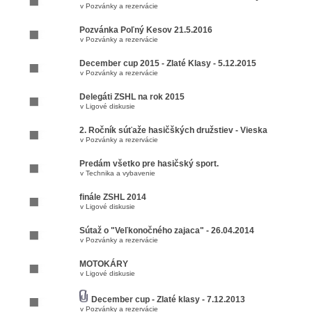
v
Pozvánky a rezervácie
Pozvánka Poľný Kesov 21.5.2016
v
Pozvánky a rezervácie
December cup 2015 - Zlaté Klasy - 5.12.2015
v
Pozvánky a rezervácie
Delegáti ZSHL na rok 2015
v
Ligové diskusie
2. Ročník súťaže hasičškých družstiev - Vieska
v
Pozvánky a rezervácie
Predám všetko pre hasičský sport.
v
Technika a vybavenie
finále ZSHL 2014
v
Ligové diskusie
Sútaž o "Veľkonočného zajaca" - 26.04.2014
v
Pozvánky a rezervácie
MOTOKÁRY
v
Ligové diskusie
December cup - Zlaté klasy - 7.12.2013
v
Pozvánky a rezervácie