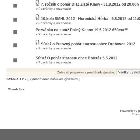
7. ročník o pohár DHZ Zlaté Klasy - 31.8.2012 od 20.00h
v
Pozvánky a rezervácie
10.kolo SMHL 2012 - Horenická Hôrka - 5.8.2012 od 11:
v
Pozvánky a rezervácie
Pozvánka na sutáž Poľný Kesov 19.5.2012 650eur!!!
v
Pozvánky a rezervácie
Súťaž o Putovný pohár starostu obce Drahovce 2012
v
Pozvánky a rezervácie
Súťaž O pohár starostu obce Boleráz 5.5.2012
v
Pozvánky a rezervácie
Zobraziť príspevky z predchádzajúceho:
Stránka
1
z
2
[ Vyhľadávanie našlo 49 výsledkov ]
Obsah fóra
Powered by
Them