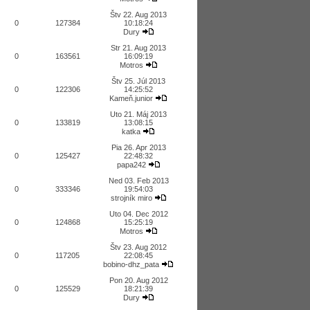
Štv 22. Aug 2013
0
127384
10:18:24
Dury
Str 21. Aug 2013
0
163561
16:09:19
Motros
Štv 25. Júl 2013
0
122306
14:25:52
Kameň.junior
Uto 21. Máj 2013
0
133819
13:08:15
katka
Pia 26. Apr 2013
0
125427
22:48:32
papa242
Ned 03. Feb 2013
0
333346
19:54:03
strojník miro
Uto 04. Dec 2012
0
124868
15:25:19
Motros
Štv 23. Aug 2012
0
117205
22:08:45
bobino-dhz_pata
Pon 20. Aug 2012
0
125529
18:21:39
Dury