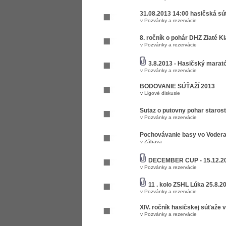
31.08.2013 14:00 hasičská sú
v
Pozvánky a rezervácie
8. ročník o pohár DHZ Zlaté Kl
v
Pozvánky a rezervácie
3.8.2013 - Hasičský mara
v
Pozvánky a rezervácie
BODOVANIE SÚŤAŽÍ 2013
v
Ligové diskusie
Sutaz o putovny pohar starost
v
Pozvánky a rezervácie
Pochovávanie basy vo Vodera
v
Zábava
DECEMBER CUP - 15.12.20
v
Pozvánky a rezervácie
11 . kolo ZSHL Lúka 25.8.2
v
Pozvánky a rezervácie
XIV. ročník hasičskej súťaže
v
Pozvánky a rezervácie