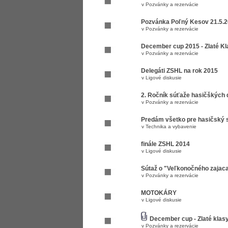
v
Pozvánky a rezervácie
Pozvánka Poľný Kesov 21.5.
v
Pozvánky a rezervácie
December cup 2015 - Zlaté Kl
v
Pozvánky a rezervácie
Delegáti ZSHL na rok 2015
v
Ligové diskusie
2. Ročník súťaže hasičškých d
v
Pozvánky a rezervácie
Predám všetko pre hasičský s
v
Technika a vybavenie
finále ZSHL 2014
v
Ligové diskusie
Sútaž o "Veľkonočného zajaca
v
Pozvánky a rezervácie
MOTOKÁRY
v
Ligové diskusie
December cup - Zlaté klasy
v
Pozvánky a rezervácie