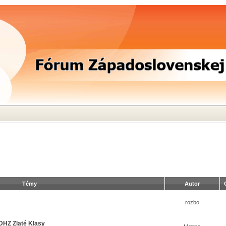
Témy
Autor
rozbo
 DHZ Zlaté Klasy