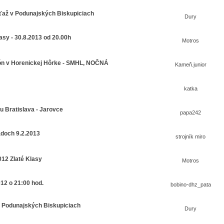
ťaž v Podunajských Biskupiciach
Dury
asy - 30.8.2013 od 20.00h
Motros
tón v Horenickej Hôrke - SMHL, NOČNÁ
Kameň.junior
katka
u Bratislava - Jarovce
papa242
doch 9.2.2013
strojník miro
12 Zlaté Klasy
Motros
012 o 21:00 hod.
bobino-dhz_pata
 v Podunajských Biskupiciach
Dury