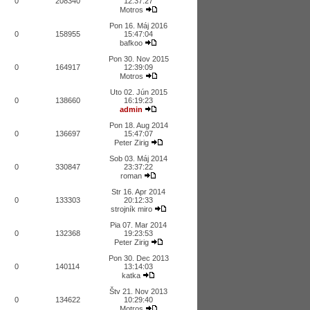
0
208340
12:37:27
Motros
Pon 16. Máj 2016
0
158955
15:47:04
bafkoo
Pon 30. Nov 2015
0
164917
12:39:09
Motros
Uto 02. Jún 2015
0
138660
16:19:23
admin
Pon 18. Aug 2014
0
136697
15:47:07
Peter Zirig
Sob 03. Máj 2014
0
330847
23:37:22
roman
Str 16. Apr 2014
0
133303
20:12:33
strojník miro
Pia 07. Mar 2014
0
132368
19:23:53
Peter Zirig
Pon 30. Dec 2013
0
140114
13:14:03
katka
Štv 21. Nov 2013
0
134622
10:29:40
Motros