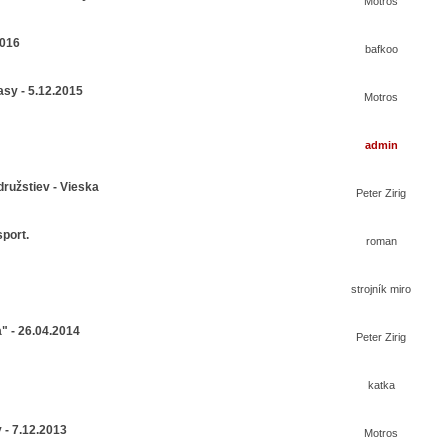
Motros
2016
bafkoo
asy - 5.12.2015
Motros
admin
ružstiev - Vieska
Peter Zirig
port.
roman
strojník miro
" - 26.04.2014
Peter Zirig
katka
 - 7.12.2013
Motros