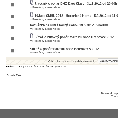
7. ročník o pohár DHZ Zlaté Klasy - 31.8.2012 od 20.00h
v
Pozvánky a rezervácie
10.kolo SMHL 2012 - Horenická Hôrka - 5.8.2012 od 11:
v
Pozvánky a rezervácie
Pozvánka na sutáž Poľný Kesov 19.5.2012 650eur!!!
v
Pozvánky a rezervácie
Súťaž o Putovný pohár starostu obce Drahovce 2012
v
Pozvánky a rezervácie
Súťaž O pohár starostu obce Boleráz 5.5.2012
v
Pozvánky a rezervácie
Zobraziť príspevky z predchádzajúceho:
Stránka
1
z
2
[ Vyhľadávanie našlo 49 výsledkov ]
Obsah fóra
Powered by
Them