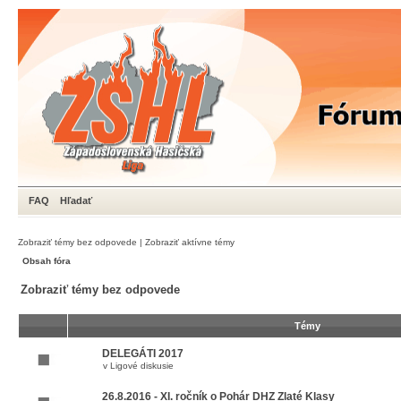
FAQ
Hľadať
Zobraziť témy bez odpovede
|
Zobraziť aktívne témy
Obsah fóra
Zobraziť témy bez odpovede
Témy
DELEGÁTI 2017
v
Ligové diskusie
26.8.2016 - XI. ročník o Pohár DHZ Zlaté Klasy