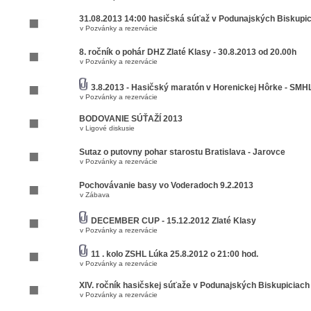
31.08.2013 14:00 hasičská súťaž v Podunajských Biskupi
v
Pozvánky a rezervácie
8. ročník o pohár DHZ Zlaté Klasy - 30.8.2013 od 20.00h
v
Pozvánky a rezervácie
3.8.2013 - Hasičský maratón v Horenickej Hôrke - SM
v
Pozvánky a rezervácie
BODOVANIE SÚŤAŽÍ 2013
v
Ligové diskusie
Sutaz o putovny pohar starostu Bratislava - Jarovce
v
Pozvánky a rezervácie
Pochovávanie basy vo Voderadoch 9.2.2013
v
Zábava
DECEMBER CUP - 15.12.2012 Zlaté Klasy
v
Pozvánky a rezervácie
11 . kolo ZSHL Lúka 25.8.2012 o 21:00 hod.
v
Pozvánky a rezervácie
XIV. ročník hasičskej súťaže v Podunajských Biskupiciach
v
Pozvánky a rezervácie