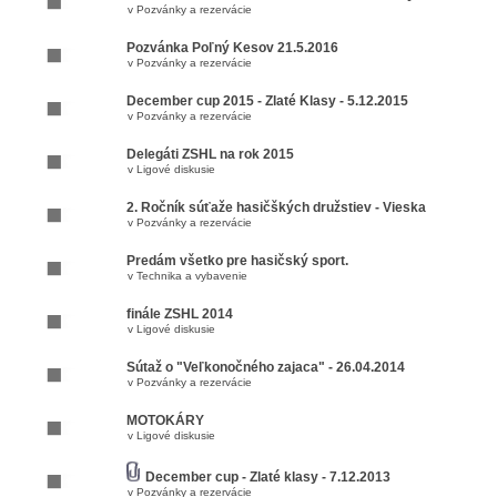
v
Pozvánky a rezervácie
Pozvánka Poľný Kesov 21.5.2016
v
Pozvánky a rezervácie
December cup 2015 - Zlaté Klasy - 5.12.2015
v
Pozvánky a rezervácie
Delegáti ZSHL na rok 2015
v
Ligové diskusie
2. Ročník súťaže hasičškých družstiev - Vieska
v
Pozvánky a rezervácie
Predám všetko pre hasičský sport.
v
Technika a vybavenie
finále ZSHL 2014
v
Ligové diskusie
Sútaž o "Veľkonočného zajaca" - 26.04.2014
v
Pozvánky a rezervácie
MOTOKÁRY
v
Ligové diskusie
December cup - Zlaté klasy - 7.12.2013
v
Pozvánky a rezervácie