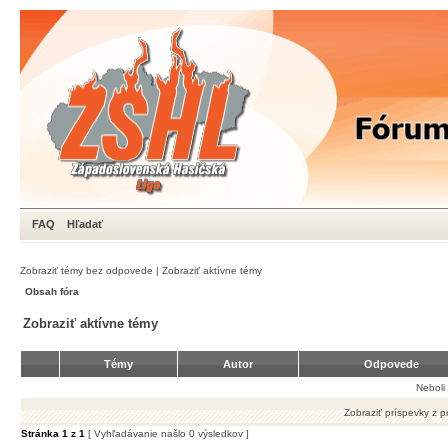
FAQ
Hľadať
Zobraziť témy bez odpovede
|
Zobraziť aktívne témy
Obsah fóra
Zobraziť aktívne témy
Témy
Autor
Odpovede
Neboli
Zobraziť príspevky z 
Stránka
1
z
1
[ Vyhľadávanie našlo 0 výsledkov ]