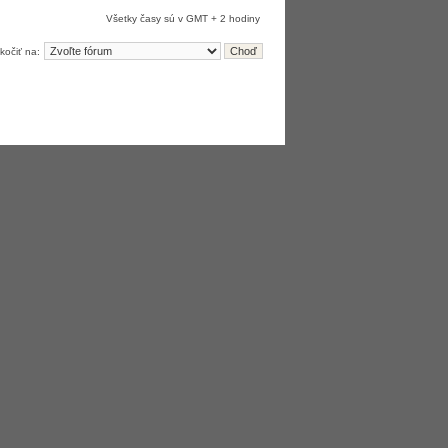
Všetky časy sú v GMT + 2 hodiny
kočiť na: