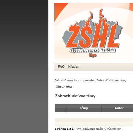
FAQ
Hľadať
Zobraziť témy bez odpovede
|
Zobraziť aktívne témy
Obsah fóra
Zobraziť aktívne témy
Témy
Autor
Stránka
1
z
1
[ Vyhľadávanie našlo 0 výsledkov ]