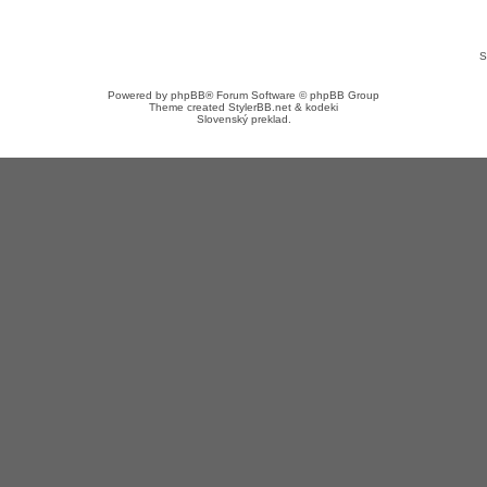
S
Powered by
phpBB
® Forum Software © phpBB Group
Theme created
StylerBB.net
&
kodeki
Slovenský preklad
.