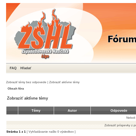
FAQ
Hľadať
Zobraziť témy bez odpovede
|
Zobraziť aktívne témy
Obsah fóra
Zobraziť aktívne témy
Témy
Autor
Odpovede
Neboli
Zobraziť príspevky z 
Stránka
1
z
1
[ Vyhľadávanie našlo 0 výsledkov ]