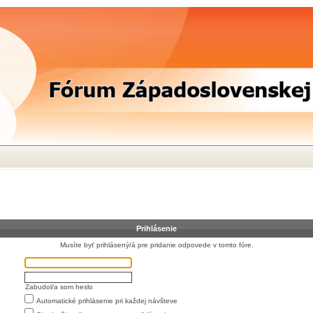
Prihlásenie
Musíte byť prihlásený/á pre pridanie odpovede v tomto fóre.
Zabudol/a som heslo
Automatické prihlásenie pri každej návšteve