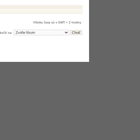
Všetky časy sú v GMT + 2 hodiny
kočiť na: