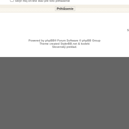
Skryť môj on-line stav pre toto prihlásenie
S
Powered by
phpBB
® Forum Software © phpBB Group
Theme created
StylerBB.net
&
kodeki
Slovenský preklad
.