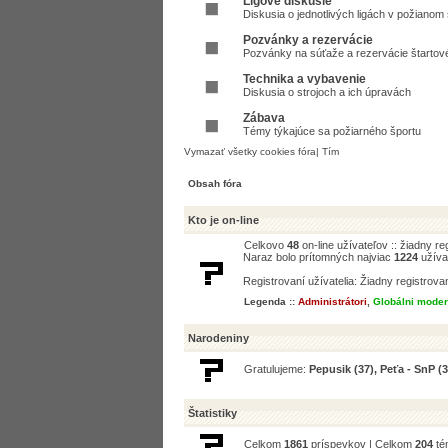
Ligové diskusie
Diskusia o jednotlivých ligách v požianom
Pozvánky a rezervácie
Pozvánky na súťaže a rezervácie štartov
Technika a vybavenie
Diskusia o strojoch a ich úpravách
Zábava
Témy týkajúce sa požiarného športu
Vymazať všetky cookies fóra
|
Tím
Obsah fóra
Kto je on-line
Celkovo
48
on-line užívateľov :: žiadny r
Naraz bolo prítomných najviac
1224
užíva
Registrovaní užívatelia: Žiadny registrova
Legenda ::
Administrátori
,
Globálni moder
Narodeniny
Gratulujeme:
Pepusik
(37),
Peťa - SnP
(3
Štatistiky
Celkom
1861
príspevkov | Celkom
204
té