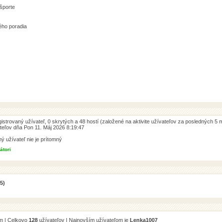
 športe
ého poradia
egistrovaný užívateľ, 0 skrytých a 48 hostí (založené na aktivite užívateľov za posledných 5 m
teľov dňa Pon 11. Máj 2026 8:19:47
ný užívateľ nie je prítomný
átori
5)
m | Celkovo
128
užívateľov | Najnovším užívateľom je
Lenka1007