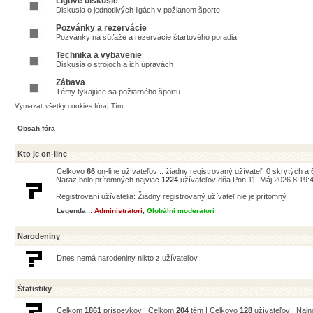
Ligové diskusie
Diskusia o jednotlivých ligách v požianom športe
Pozvánky a rezervácie
Pozvánky na súťaže a rezervácie štartového poradia
Technika a vybavenie
Diskusia o strojoch a ich úpravách
Zábava
Témy týkajúce sa požiarného športu
Vymazať všetky cookies fóra
|
Tím
Obsah fóra
Kto je on-line
Celkovo
66
on-line užívateľov :: žiadny registrovaný užívateľ, 0 skrytých a
Naraz bolo prítomných najviac
1224
užívateľov dňa Pon 11. Máj 2026 8:19:
Registrovaní užívatelia: Žiadny registrovaný užívateľ nie je prítomný
Legenda ::
Administrátori
,
Globálni moderátori
Narodeniny
Dnes nemá narodeniny nikto z užívateľov
Štatistiky
Celkom
1861
príspevkov | Celkom
204
tém | Celkovo
128
užívateľov | Naj