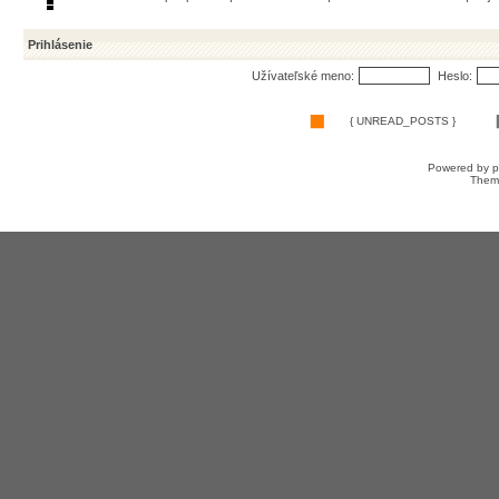
Prihlásenie
Užívateľské meno:
Heslo:
{ UNREAD_POSTS }
Powered by
Them