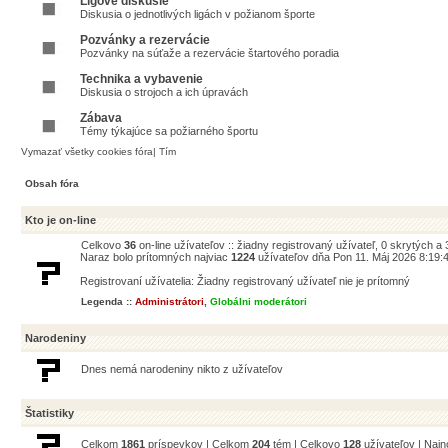
Ligové diskusie
Diskusia o jednotlivých ligách v požianom športe
Pozvánky a rezervácie
Pozvánky na súťaže a rezervácie štartového poradia
Technika a vybavenie
Diskusia o strojoch a ich úpravách
Zábava
Témy týkajúce sa požiarného športu
Vymazať všetky cookies fóra
|
Tím
Obsah fóra
Kto je on-line
Celkovo
36
on-line užívateľov :: žiadny registrovaný užívateľ, 0 skrytých a
Naraz bolo prítomných najviac
1224
užívateľov dňa Pon 11. Máj 2026 8:19:
Registrovaní užívatelia: Žiadny registrovaný užívateľ nie je prítomný
Legenda ::
Administrátori
,
Globálni moderátori
Narodeniny
Dnes nemá narodeniny nikto z užívateľov
Štatistiky
Celkom
1861
príspevkov | Celkom
204
tém | Celkovo
128
užívateľov | Naj