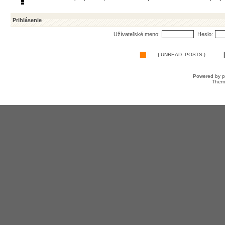
Prihlásenie
Užívateľské meno:
Heslo:
{ UNREAD_POSTS }
Powered by
Them