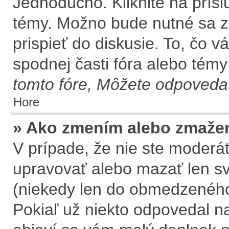
Jednoducho. Kliknite na prísl
témy. Možno bude nutné sa z
prispieť do diskusie. To, čo 
spodnej časti fóra alebo témy
tomto fóre, Môžete odpovedať
Hore
» Ako zmením alebo zmaže
V prípade, že nie ste moderát
upravovať alebo mazať len sv
(niekedy len do obmedzeného 
Pokiaľ už niekto odpovedal na