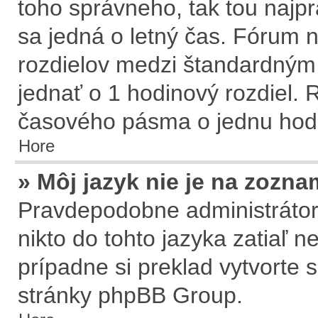
toho správneho, tak tou naj
sa jedná o letný čas. Fórum n
rozdielov medzi štandardným
jednať o 1 hodinový rozdiel.
časového pásma o jednu hodi
Hore
» Môj jazyk nie je na zozna
Pravdepodobne administrátor 
nikto do tohto jazyka zatiaľ n
prípadne si preklad vytvorte s
stránky
phpBB Group
.