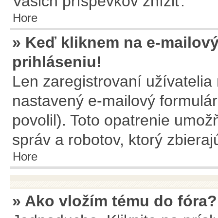
Vašich príspevkov znížiť.
Hore
» Keď kliknem na e-mailový
prihláseniu!
Len zaregistrovaní užívateli
nastavený e-mailový formulár
povolil). Toto opatrenie umo
správ a robotov, ktorý zbiera
Hore
» Ako vložím tému do fóra?