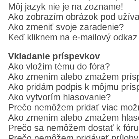
Môj jazyk nie je na zozname!
Ako zobrazím obrázok pod uží
Ako zmeniť svoje zaradenie?
Keď kliknem na e-mailový odkaz 
Vkladanie príspevkov
Ako vložím tému do fóra?
Ako zmením alebo zmažem prís
Ako pridám podpis k môjmu prí
Ako vytvorím hlasovanie?
Prečo nemôžem pridať viac možn
Ako zmením alebo zmažem hlas
Prečo sa nemôžem dostať k fór
Prečo nemôžem pridávať prílohy