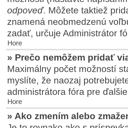
odpoveď
. Môžete taktiež prid
znamená neobmedzenú voľbu.
zadať, určuje Administrátor fó
Hore
» Prečo nemôžem pridať vi
Maximálny počet možností sta
myslíte, že naozaj potrebujet
administrátora fóra pre ďalšie
Hore
» Ako zmením alebo zmaže
Je to rovnako ako s príspev