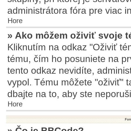
administrátora fóra pre viac i
Hore
» Ako môžem oživiť svoje 
Kliknutím na odkaz "Oživiť tém
tému, čím ho posuniete na pr
tento odkaz nevidíte, admini
vypol. Tému môžete "oživiť" t
dbajte na to, aby ste neporušil
Hore
For
» Čo je BBCode?