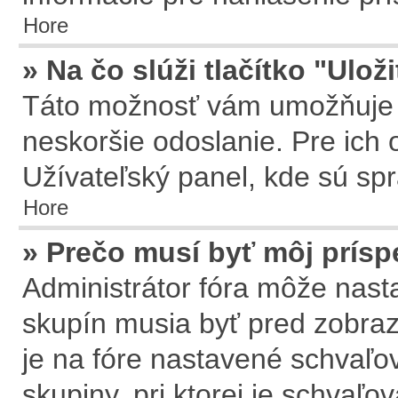
Hore
» Na čo slúži tlačítko "Ulož
Táto možnosť vám umožňuje u
neskoršie odoslanie. Pre ich 
Užívateľský panel, kde sú sp
Hore
» Prečo musí byť môj prís
Administrátor fóra môže nasta
skupín musia byť pred zobra
je na fóre nastavené schvaľov
skupiny, pri ktorej je schvaľ