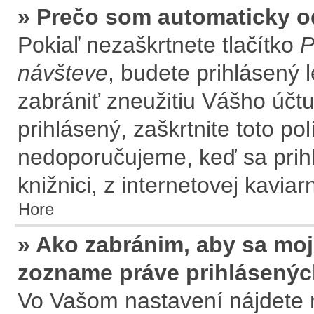
» Prečo som automaticky 
Pokiaľ nezaškrtnete tlačítko
P
návšteve
, budete prihlásený 
zabrániť zneužitiu Vášho účtu
prihlásený, zaškrtnite toto po
nedoporučujeme, keď sa prihl
knižnici, z internetovej kaviar
Hore
» Ako zabránim, aby sa moj
zozname práve prihlásený
Vo Vašom nastavení nájdete