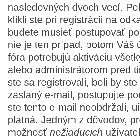
nasledovných dvoch vecí. Po
klikli ste pri registrácii na od
budete musieť postupovať podľ
nie je ten prípad, potom Váš 
fóra potrebujú aktiváciu všet
alebo administrátorom pred t
ste sa registrovali, boli by s
zaslaný e-mail, postupujte po
ste tento e-mail neobdržali, u
platná. Jedným z dôvodov, pr
možnosť
nežiaducich
užívateľ