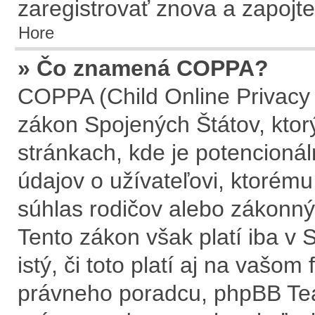
zaregistrovať znova a zapojte
Hore
» Čo znamená COPPA?
COPPA (Child Online Privacy 
zákon Spojených Štátov, ktor
stránkach, kde je potencion
údajov o užívateľovi, ktorém
súhlas rodičov alebo zákonnýc
Tento zákon však platí iba v S
istý, či toto platí aj na vaš
právneho poradcu, phpBB T