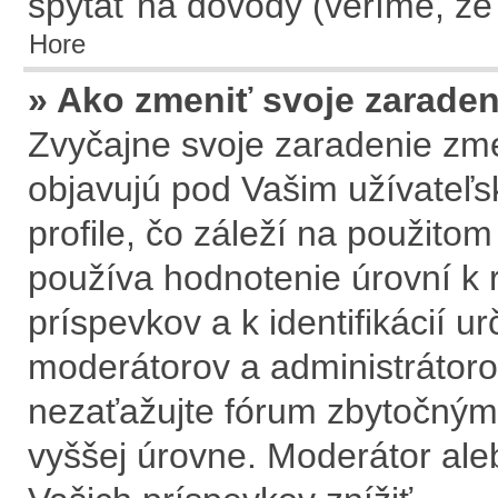
spýtať na dôvody (veríme, že
Hore
» Ako zmeniť svoje zarade
Zvyčajne svoje zaradenie zm
objavujú pod Vašim užívate
profile, čo záleží na použito
používa hodnotenie úrovní k 
príspevkov a k identifikácií u
moderátorov a administrátoro
nezaťažujte fórum zbytočným 
vyššej úrovne. Moderátor al