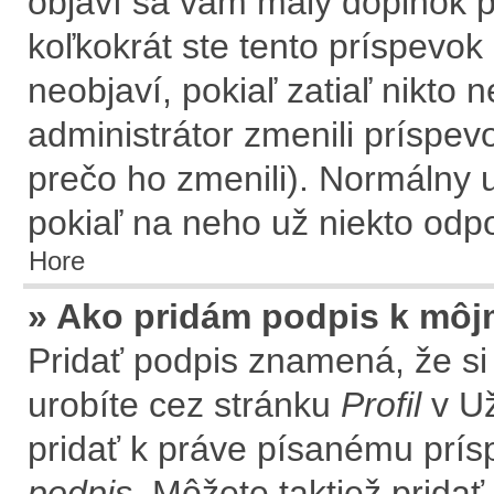
objaví sa vám malý doplnok p
koľkokrát ste tento príspevok
neobjaví, pokiaľ zatiaľ nikto
administrátor zmenili príspev
prečo ho zmenili). Normálny 
pokiaľ na neho už niekto odp
Hore
» Ako pridám podpis k môj
Pridať podpis znamená, že si 
urobíte cez stránku
Profil
v Už
pridať k práve písanému prí
podpis
. Môžete taktiež prida