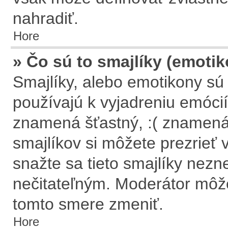
nahradiť.
Hore
» Čo sú to smajlíky (emoti
Smajlíky, alebo emotikony sú 
používajú k vyjadreniu emócií
znamená šťastný, :( znamen
smajlíkov si môžete prezrieť 
snažte sa tieto smajlíky nezn
nečitateľným. Moderátor môže
tomto smere zmeniť.
Hore