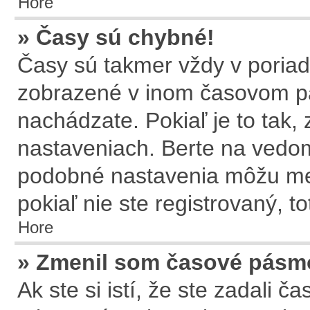
Hore
» Časy sú chybné!
Časy sú takmer vždy v poriadk
zobrazené v inom časovom p
nachádzate. Pokiaľ je to tak
nastaveniach. Berte na ved
podobné nastavenia môžu meni
pokiaľ nie ste registrovaný, t
Hore
» Zmenil som časové pásmo,
Ak ste si istí, že ste zadali 