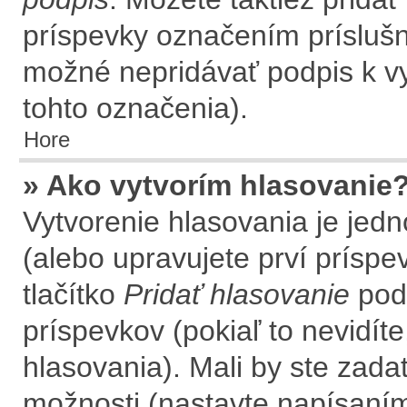
príspevky označením príslušné
možné nepridávať podpis k 
tohto označenia).
Hore
» Ako vytvorím hlasovanie
Vytvorenie hlasovania je jed
(alebo upravujete prví príspev
tlačítko
Pridať hlasovanie
pod
príspevkov (pokiaľ to nevidít
hlasovania). Mali by ste zad
možnosti (nastavte napísaním