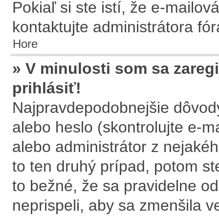
Pokiaľ si ste istí, že e-mailov
kontaktujte administrátora fór
Hore
» V minulosti som sa zareg
prihlásiť!
Najpravdepodobnejšie dôvody
alebo heslo (skontrolujte e-mai
alebo administrátor z nejaké
to ten druhý prípad, potom st
to bežné, že sa pravidelne ods
neprispeli, aby sa zmenšila v