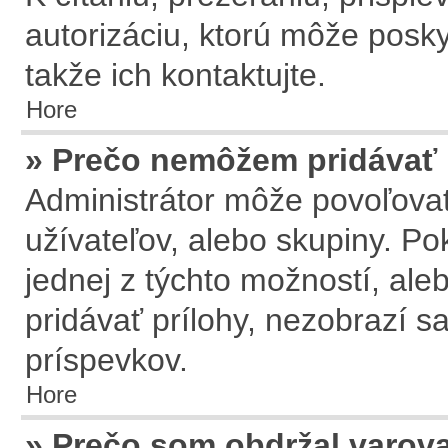
autorizáciu, ktorú môže posky
takže ich kontaktujte.
Hore
» Prečo nemôžem pridávať 
Administrátor môže povoľovať 
užívateľov, alebo skupiny. P
jednej z týchto možností, ale
pridávať prílohy, nezobrazí s
príspevkov.
Hore
» Prečo som obdržal varov