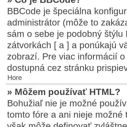
BBCode je špeciálna konfigur
administrátor (môže to zakáz
sám o sebe je podobný štýlu
zátvorkách [ a ] a ponúkajú v
zobrazí. Pre viac informácií o
dostupná cez stránku prispie
Hore
» Môžem používať HTML?
Bohužiaľ nie je možné použí
tomto fóre a ani nieje možné
však môže definovať zvlášt