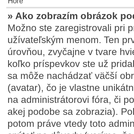
Hore
» Ako zobrazím obrázok p
Možno ste zaregistrovali pri
užívateľským menom. Ten prv
úrovňou, zvyčajne v tvare hvi
koľko príspevkov ste už prida
sa môže nachádzať väčší obr
(avatar), čo je vlastne uniká
na administrátorovi fóra, či po
akej podobe sa zobrazia). Po
potom práve vtedy toto adminis