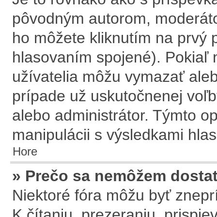
pôvodným autorom, moderátor
ho môžete kliknutím na prvý p
hlasovaním spojené). Pokiaľ n
užívatelia môžu vymazať aleb
prípade už uskutočnenej voľb
alebo administrátor. Týmto o
manipulácii s výsledkami hla
Hore
» Prečo sa nemôžem dostať
Niektoré fóra môžu byť znepr
K čítaniu, prezeraniu, prispie