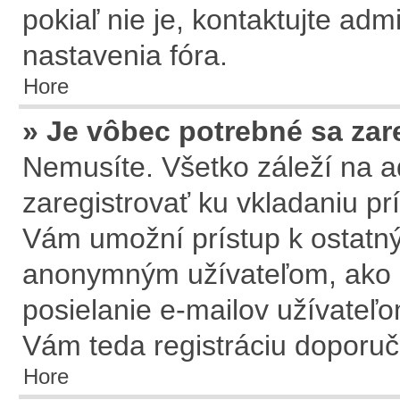
pokiaľ nie je, kontaktujte ad
nastavenia fóra.
Hore
» Je vôbec potrebné sa zar
Nemusíte. Všetko záleží na ad
zaregistrovať ku vkladaniu pr
Vám umožní prístup k ostat
anonymným užívateľom, ako n
posielanie e-mailov užívateľo
Vám teda registráciu doporuču
Hore