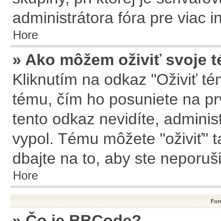
administrátora fóra pre viac i
Hore
» Ako môžem oživiť svoje 
Kliknutím na odkaz "Oživiť tém
tému, čím ho posuniete na pr
tento odkaz nevidíte, admini
vypol. Tému môžete "oživiť" t
dbajte na to, aby ste neporušil
Hore
For
» Čo je BBCode?