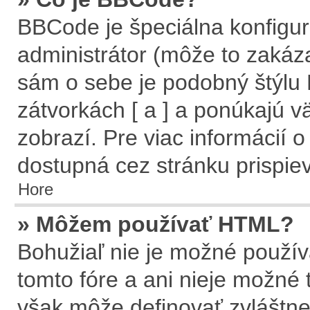
BBCode je špeciálna konfigur
administrátor (môže to zakáz
sám o sebe je podobný štýlu
zátvorkách [ a ] a ponúkajú v
zobrazí. Pre viac informácií o
dostupná cez stránku prispie
Hore
» Môžem používať HTML?
Bohužiaľ nie je možné použí
tomto fóre a ani nieje možné
však môže definovať zvlášt