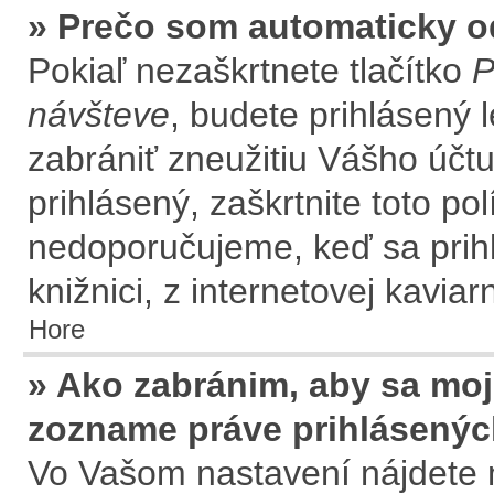
» Prečo som automaticky 
Pokiaľ nezaškrtnete tlačítko
P
návšteve
, budete prihlásený 
zabrániť zneužitiu Vášho účtu
prihlásený, zaškrtnite toto po
nedoporučujeme, keď sa prihl
knižnici, z internetovej kaviar
Hore
» Ako zabránim, aby sa moj
zozname práve prihlásený
Vo Vašom nastavení nájdete