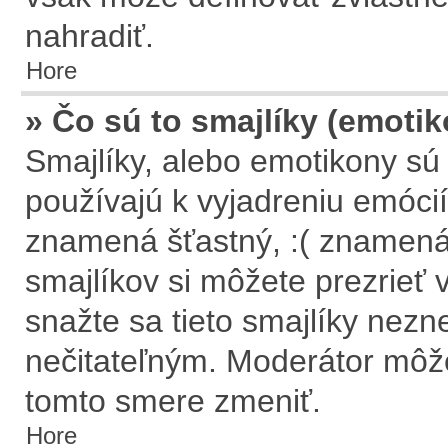
nahradiť.
Hore
» Čo sú to smajlíky (emoti
Smajlíky, alebo emotikony sú 
používajú k vyjadreniu emócií
znamená šťastný, :( znamen
smajlíkov si môžete prezrieť 
snažte sa tieto smajlíky nezn
nečitateľným. Moderátor môže
tomto smere zmeniť.
Hore