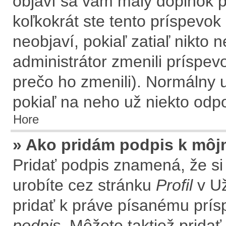
objaví sa vám malý doplnok p
koľkokrát ste tento príspevok
neobjaví, pokiaľ zatiaľ nikto
administrátor zmenili príspev
prečo ho zmenili). Normálny 
pokiaľ na neho už niekto odp
Hore
» Ako pridám podpis k môj
Pridať podpis znamená, že si 
urobíte cez stránku
Profil
v Už
pridať k práve písanému prí
podpis
. Môžete taktiež prida