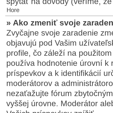
spýtať na dôvody (veríme, že
Hore
» Ako zmeniť svoje zarade
Zvyčajne svoje zaradenie zm
objavujú pod Vašim užívate
profile, čo záleží na použito
používa hodnotenie úrovní k 
príspevkov a k identifikácií u
moderátorov a administrátoro
nezaťažujte fórum zbytočným 
vyššej úrovne. Moderátor al