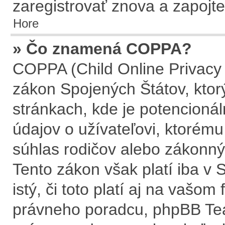
zaregistrovať znova a zapojte
Hore
» Čo znamená COPPA?
COPPA (Child Online Privacy 
zákon Spojených Štátov, ktor
stránkach, kde je potencion
údajov o užívateľovi, ktorém
súhlas rodičov alebo zákonnýc
Tento zákon však platí iba v S
istý, či toto platí aj na vaš
právneho poradcu, phpBB T