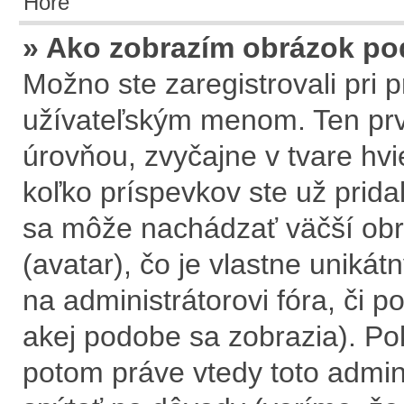
Hore
» Ako zobrazím obrázok p
Možno ste zaregistrovali pri
užívateľským menom. Ten prv
úrovňou, zvyčajne v tvare hvi
koľko príspevkov ste už prida
sa môže nachádzať väčší obr
(avatar), čo je vlastne uniká
na administrátorovi fóra, či po
akej podobe sa zobrazia). Po
potom práve vtedy toto adminis