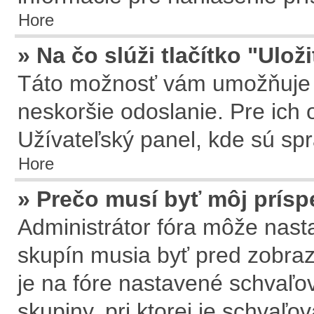
Hore
» Na čo slúži tlačítko "Ulož
Táto možnosť vám umožňuje u
neskoršie odoslanie. Pre ich 
Užívateľský panel, kde sú sp
Hore
» Prečo musí byť môj prís
Administrátor fóra môže nasta
skupín musia byť pred zobra
je na fóre nastavené schvaľov
skupiny, pri ktorej je schvaľ