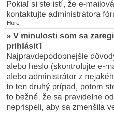
Pokiaľ si ste istí, že e-mailov
kontaktujte administrátora fór
Hore
» V minulosti som sa zareg
prihlásiť!
Najpravdepodobnejšie dôvody
alebo heslo (skontrolujte e-mai
alebo administrátor z nejaké
to ten druhý prípad, potom st
to bežné, že sa pravidelne ods
neprispeli, aby sa zmenšila v