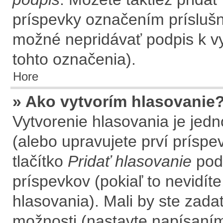
príspevky označením príslušné
možné nepridávať podpis k 
tohto označenia).
Hore
» Ako vytvorím hlasovanie
Vytvorenie hlasovania je jed
(alebo upravujete prví príspev
tlačítko
Pridať hlasovanie
pod
príspevkov (pokiaľ to nevidít
hlasovania). Mali by ste zad
možnosti (nastavte napísaním