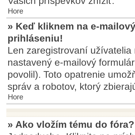
Vašich príspevkov znížiť.
Hore
» Keď kliknem na e-mailový
prihláseniu!
Len zaregistrovaní užívateli
nastavený e-mailový formulár
povolil). Toto opatrenie umo
správ a robotov, ktorý zbiera
Hore
» Ako vložím tému do fóra?