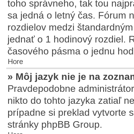
toho správneho, tak tou naj
sa jedná o letný čas. Fórum n
rozdielov medzi štandardným
jednať o 1 hodinový rozdiel.
časového pásma o jednu hodi
Hore
» Môj jazyk nie je na zozna
Pravdepodobne administrátor 
nikto do tohto jazyka zatiaľ n
prípadne si preklad vytvorte s
stránky
phpBB Group
.