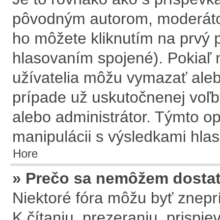
pôvodným autorom, moderátor
ho môžete kliknutím na prvý p
hlasovaním spojené). Pokiaľ n
užívatelia môžu vymazať aleb
prípade už uskutočnenej voľb
alebo administrátor. Týmto o
manipulácii s výsledkami hla
Hore
» Prečo sa nemôžem dostať
Niektoré fóra môžu byť znepr
K čítaniu, prezeraniu, prispie