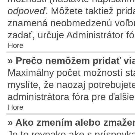
odpoveď
. Môžete taktiež prid
znamená neobmedzenú voľbu.
zadať, určuje Administrátor fó
Hore
» Prečo nemôžem pridať vi
Maximálny počet možností sta
myslíte, že naozaj potrebujet
administrátora fóra pre ďalšie
Hore
» Ako zmením alebo zmaže
Je to rovnako ako s príspev