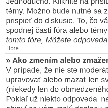
Jednoducho. Kliknite na prísl
témy. Možno bude nutné sa z
prispieť do diskusie. To, čo 
spodnej časti fóra alebo témy
tomto fóre, Môžete odpovedať
Hore
» Ako zmením alebo zmaže
V prípade, že nie ste moderát
upravovať alebo mazať len sv
(niekedy len do obmedzeného 
Pokiaľ už niekto odpovedal na