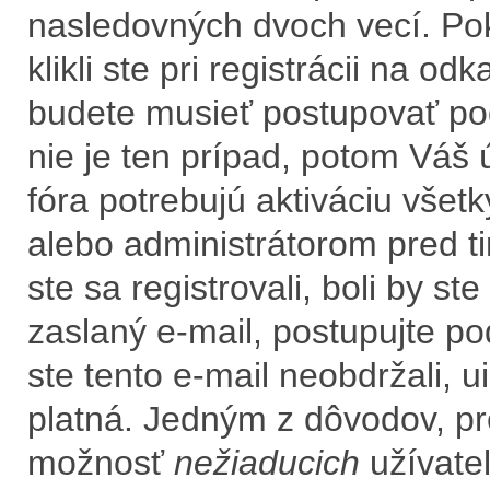
nasledovných dvoch vecí. Po
klikli ste pri registrácii na od
budete musieť postupovať podľ
nie je ten prípad, potom Váš 
fóra potrebujú aktiváciu všet
alebo administrátorom pred t
ste sa registrovali, boli by s
zaslaný e-mail, postupujte po
ste tento e-mail neobdržali, u
platná. Jedným z dôvodov, pr
možnosť
nežiaducich
užívateľ