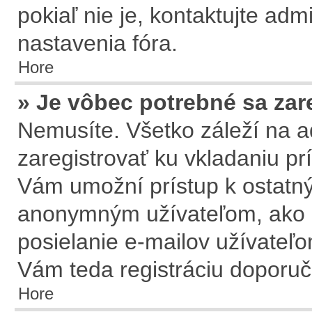
pokiaľ nie je, kontaktujte ad
nastavenia fóra.
Hore
» Je vôbec potrebné sa zar
Nemusíte. Všetko záleží na ad
zaregistrovať ku vkladaniu pr
Vám umožní prístup k ostat
anonymným užívateľom, ako n
posielanie e-mailov užívateľo
Vám teda registráciu doporuču
Hore