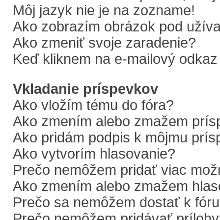
Môj jazyk nie je na zozname!
Ako zobrazím obrázok pod uží
Ako zmeniť svoje zaradenie?
Keď kliknem na e-mailový odkaz 
Vkladanie príspevkov
Ako vložím tému do fóra?
Ako zmením alebo zmažem prís
Ako pridám podpis k môjmu prí
Ako vytvorím hlasovanie?
Prečo nemôžem pridať viac možn
Ako zmením alebo zmažem hlas
Prečo sa nemôžem dostať k fór
Prečo nemôžem pridávať prílohy