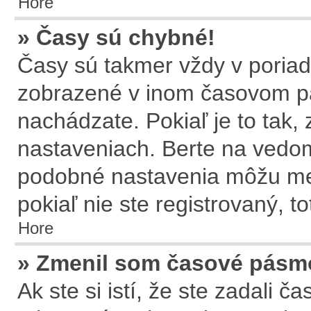
Hore
» Časy sú chybné!
Časy sú takmer vždy v poriadk
zobrazené v inom časovom p
nachádzate. Pokiaľ je to tak
nastaveniach. Berte na ved
podobné nastavenia môžu meni
pokiaľ nie ste registrovaný, t
Hore
» Zmenil som časové pásmo,
Ak ste si istí, že ste zadali 