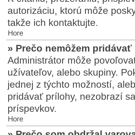
autorizáciu, ktorú môže posky
takže ich kontaktujte.
Hore
» Prečo nemôžem pridávať 
Administrátor môže povoľovať 
užívateľov, alebo skupiny. P
jednej z týchto možností, ale
pridávať prílohy, nezobrazí s
príspevkov.
Hore
» Prečo som obdržal varov