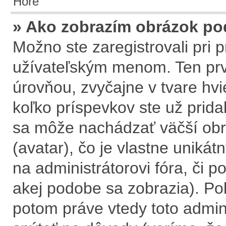
Hore
» Ako zobrazím obrázok p
Možno ste zaregistrovali pri
užívateľským menom. Ten prv
úrovňou, zvyčajne v tvare hvi
koľko príspevkov ste už prida
sa môže nachádzať väčší obr
(avatar), čo je vlastne uniká
na administrátorovi fóra, či po
akej podobe sa zobrazia). Po
potom práve vtedy toto adminis