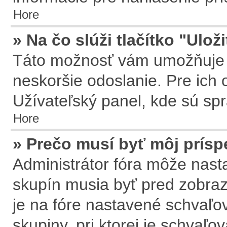
Hore
» Na čo slúži tlačítko "Ulož
Táto možnosť vám umožňuje u
neskoršie odoslanie. Pre ich 
Užívateľský panel, kde sú sp
Hore
» Prečo musí byť môj prís
Administrátor fóra môže nasta
skupín musia byť pred zobra
je na fóre nastavené schvaľov
skupiny, pri ktorej je schvaľ