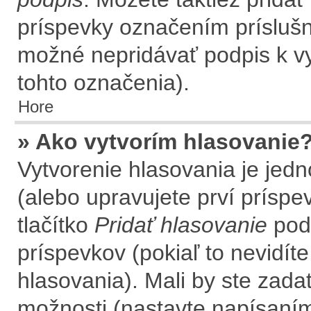
príspevky označením príslušné
možné nepridávať podpis k 
tohto označenia).
Hore
» Ako vytvorím hlasovanie
Vytvorenie hlasovania je jed
(alebo upravujete prví príspev
tlačítko
Pridať hlasovanie
pod
príspevkov (pokiaľ to nevidít
hlasovania). Mali by ste zad
možnosti (nastavte napísaním