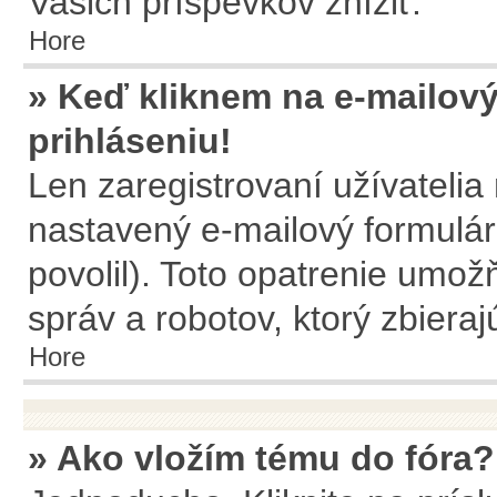
Vašich príspevkov znížiť.
Hore
» Keď kliknem na e-mailový
prihláseniu!
Len zaregistrovaní užívateli
nastavený e-mailový formulár
povolil). Toto opatrenie umo
správ a robotov, ktorý zbiera
Hore
» Ako vložím tému do fóra?