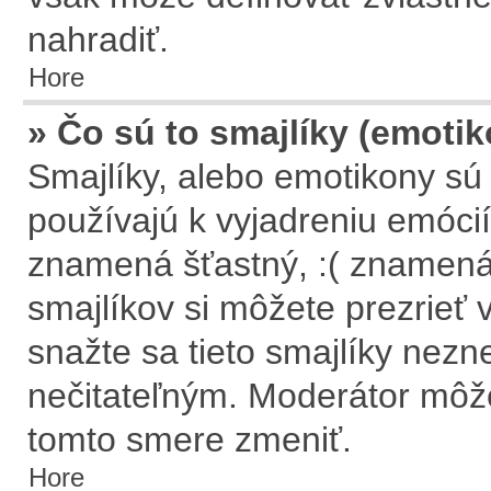
nahradiť.
Hore
» Čo sú to smajlíky (emoti
Smajlíky, alebo emotikony sú 
používajú k vyjadreniu emócií
znamená šťastný, :( znamen
smajlíkov si môžete prezrieť 
snažte sa tieto smajlíky nezn
nečitateľným. Moderátor môže
tomto smere zmeniť.
Hore