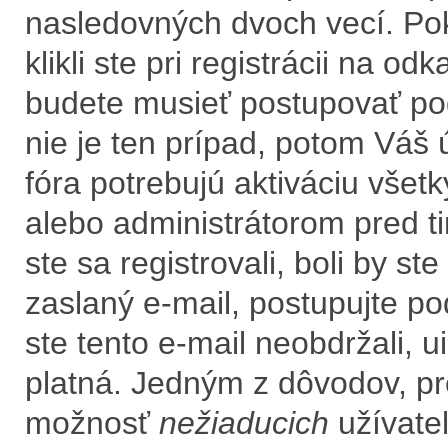
nasledovných dvoch vecí. Po
klikli ste pri registrácii na od
budete musieť postupovať podľ
nie je ten prípad, potom Váš 
fóra potrebujú aktiváciu všet
alebo administrátorom pred t
ste sa registrovali, boli by s
zaslaný e-mail, postupujte po
ste tento e-mail neobdržali, u
platná. Jedným z dôvodov, pr
možnosť
nežiaducich
užívateľ