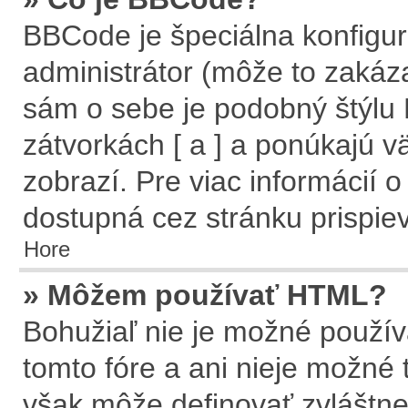
BBCode je špeciálna konfigur
administrátor (môže to zakáz
sám o sebe je podobný štýlu
zátvorkách [ a ] a ponúkajú v
zobrazí. Pre viac informácií o
dostupná cez stránku prispie
Hore
» Môžem používať HTML?
Bohužiaľ nie je možné použí
tomto fóre a ani nieje možné
však môže definovať zvlášt