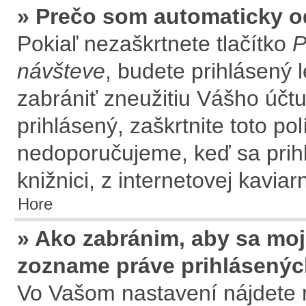
» Prečo som automaticky 
Pokiaľ nezaškrtnete tlačítko
P
návšteve
, budete prihlásený 
zabrániť zneužitiu Vášho účtu
prihlásený, zaškrtnite toto po
nedoporučujeme, keď sa prihl
knižnici, z internetovej kaviar
Hore
» Ako zabránim, aby sa moj
zozname práve prihlásený
Vo Vašom nastavení nájdete