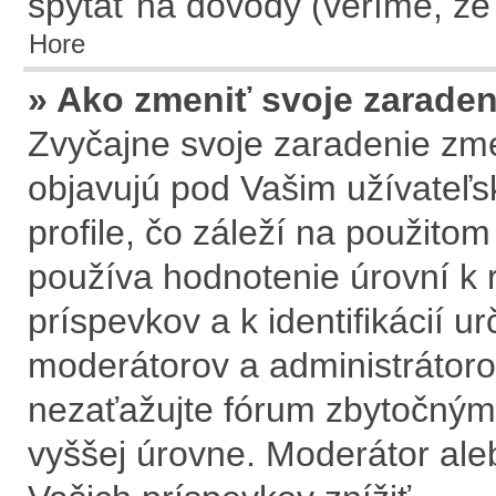
spýtať na dôvody (veríme, že
Hore
» Ako zmeniť svoje zarade
Zvyčajne svoje zaradenie zm
objavujú pod Vašim užívate
profile, čo záleží na použito
používa hodnotenie úrovní k 
príspevkov a k identifikácií u
moderátorov a administrátoro
nezaťažujte fórum zbytočným 
vyššej úrovne. Moderátor al