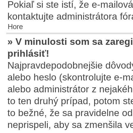
Pokiaľ si ste istí, že e-mailov
kontaktujte administrátora fór
Hore
» V minulosti som sa zareg
prihlásiť!
Najpravdepodobnejšie dôvody
alebo heslo (skontrolujte e-mai
alebo administrátor z nejaké
to ten druhý prípad, potom st
to bežné, že sa pravidelne ods
neprispeli, aby sa zmenšila v