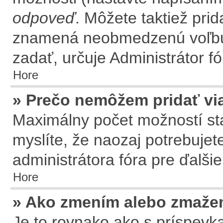
odpoveď
. Môžete taktiež prid
znamená neobmedzenú voľbu.
zadať, určuje Administrátor fó
Hore
» Prečo nemôžem pridať vi
Maximálny počet možností sta
myslíte, že naozaj potrebujet
administrátora fóra pre ďalšie
Hore
» Ako zmením alebo zmaže
Je to rovnako ako s príspev