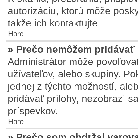
autorizáciu, ktorú môže posky
takže ich kontaktujte.
Hore
» Prečo nemôžem pridávať 
Administrátor môže povoľovať 
užívateľov, alebo skupiny. P
jednej z týchto možností, ale
pridávať prílohy, nezobrazí s
príspevkov.
Hore
» Prečo som obdržal varov