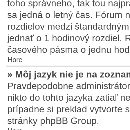
toho správneho, tak tou naj
sa jedná o letný čas. Fórum n
rozdielov medzi štandardným
jednať o 1 hodinový rozdiel.
časového pásma o jednu hodi
Hore
» Môj jazyk nie je na zozna
Pravdepodobne administrátor 
nikto do tohto jazyka zatiaľ n
prípadne si preklad vytvorte s
stránky
phpBB Group
.