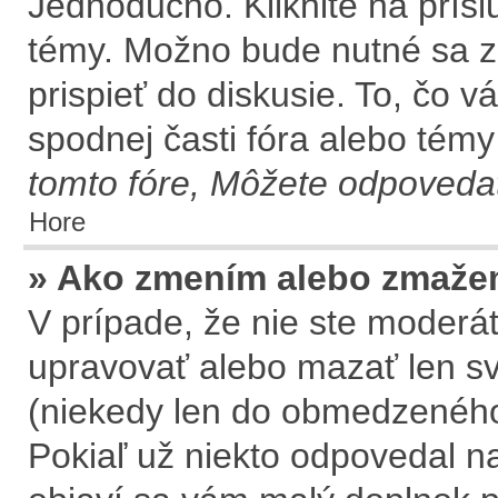
Jednoducho. Kliknite na prísl
témy. Možno bude nutné sa z
prispieť do diskusie. To, čo 
spodnej časti fóra alebo témy
tomto fóre, Môžete odpovedať
Hore
» Ako zmením alebo zmaže
V prípade, že nie ste moderát
upravovať alebo mazať len sv
(niekedy len do obmedzeného 
Pokiaľ už niekto odpovedal na