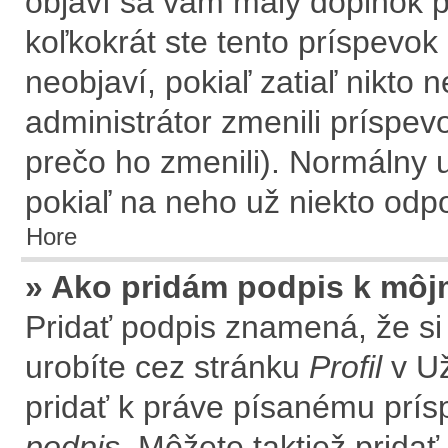
objaví sa vám malý doplnok p
koľkokrát ste tento príspevok
neobjaví, pokiaľ zatiaľ nikto
administrátor zmenili príspev
prečo ho zmenili). Normálny 
pokiaľ na neho už niekto odp
Hore
» Ako pridám podpis k môj
Pridať podpis znamená, že si 
urobíte cez stránku
Profil
v Už
pridať k práve písanému prí
podpis
. Môžete taktiež prida