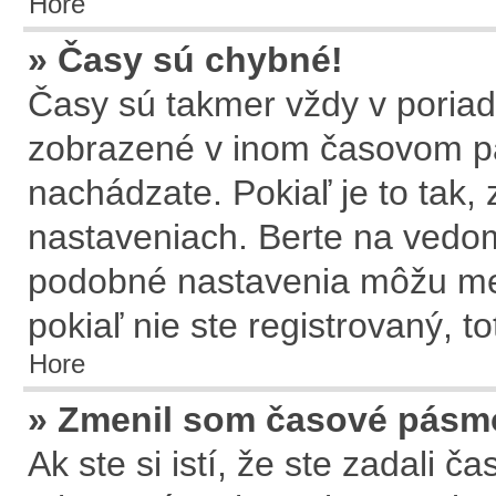
Hore
» Časy sú chybné!
Časy sú takmer vždy v poriadk
zobrazené v inom časovom p
nachádzate. Pokiaľ je to tak
nastaveniach. Berte na ved
podobné nastavenia môžu meni
pokiaľ nie ste registrovaný, t
Hore
» Zmenil som časové pásmo,
Ak ste si istí, že ste zadali 