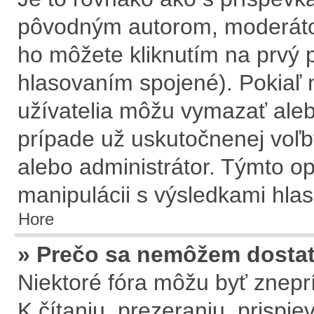
pôvodným autorom, moderátor
ho môžete kliknutím na prvý p
hlasovaním spojené). Pokiaľ n
užívatelia môžu vymazať aleb
prípade už uskutočnenej voľb
alebo administrátor. Týmto o
manipulácii s výsledkami hla
Hore
» Prečo sa nemôžem dostať
Niektoré fóra môžu byť znepr
K čítaniu, prezeraniu, prispie