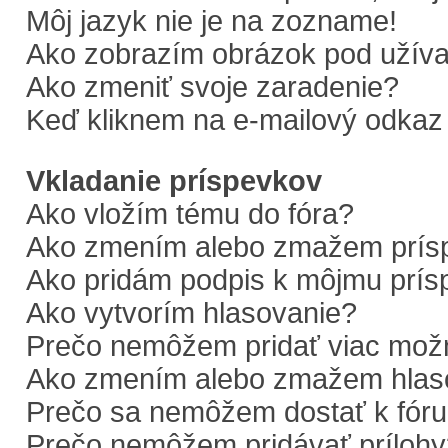
Môj jazyk nie je na zozname!
Ako zobrazím obrázok pod uží
Ako zmeniť svoje zaradenie?
Keď kliknem na e-mailový odkaz 
Vkladanie príspevkov
Ako vložím tému do fóra?
Ako zmením alebo zmažem prís
Ako pridám podpis k môjmu prí
Ako vytvorím hlasovanie?
Prečo nemôžem pridať viac možn
Ako zmením alebo zmažem hlas
Prečo sa nemôžem dostať k fór
Prečo nemôžem pridávať prílohy