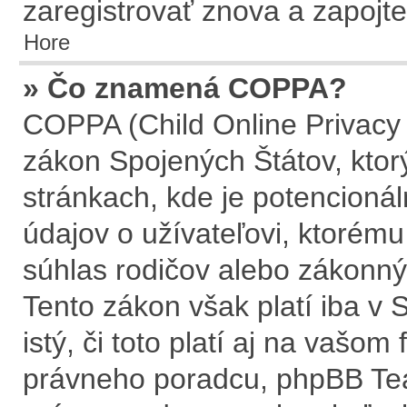
zaregistrovať znova a zapojte
Hore
» Čo znamená COPPA?
COPPA (Child Online Privacy 
zákon Spojených Štátov, ktor
stránkach, kde je potencion
údajov o užívateľovi, ktorém
súhlas rodičov alebo zákonnýc
Tento zákon však platí iba v S
istý, či toto platí aj na vaš
právneho poradcu, phpBB T