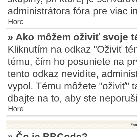
administrátora fóra pre viac i
Hore
» Ako môžem oživiť svoje 
Kliknutím na odkaz "Oživiť tém
tému, čím ho posuniete na pr
tento odkaz nevidíte, admini
vypol. Tému môžete "oživiť" t
dbajte na to, aby ste neporušil
Hore
For
» Čo je BBCode?