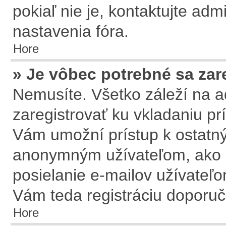
pokiaľ nie je, kontaktujte ad
nastavenia fóra.
Hore
» Je vôbec potrebné sa zar
Nemusíte. Všetko záleží na ad
zaregistrovať ku vkladaniu pr
Vám umožní prístup k ostat
anonymným užívateľom, ako n
posielanie e-mailov užívateľo
Vám teda registráciu doporuču
Hore