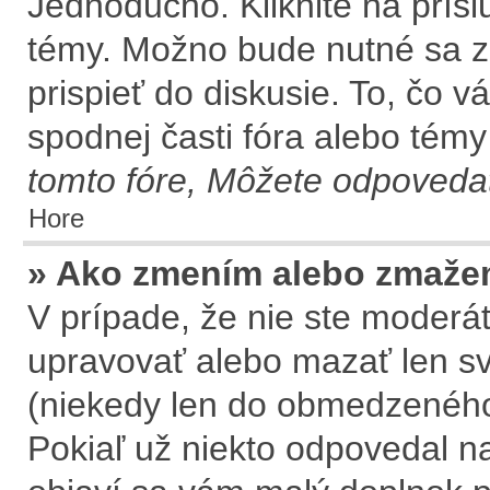
Jednoducho. Kliknite na prísl
témy. Možno bude nutné sa z
prispieť do diskusie. To, čo 
spodnej časti fóra alebo témy
tomto fóre, Môžete odpovedať
Hore
» Ako zmením alebo zmaže
V prípade, že nie ste moderát
upravovať alebo mazať len sv
(niekedy len do obmedzeného 
Pokiaľ už niekto odpovedal na