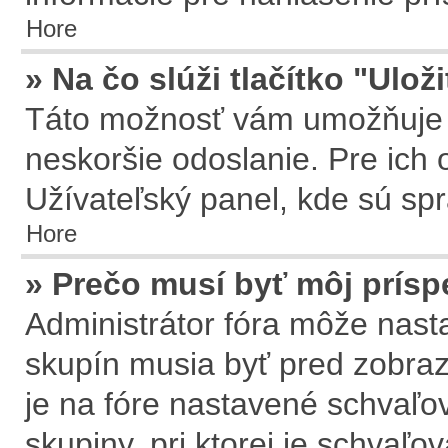
Hore
» Na čo slúži tlačítko "Ulož
Táto možnosť vám umožňuje u
neskoršie odoslanie. Pre ich 
Užívateľský panel, kde sú sp
Hore
» Prečo musí byť môj prís
Administrátor fóra môže nasta
skupín musia byť pred zobra
je na fóre nastavené schvaľov
skupiny, pri ktorej je schvaľ