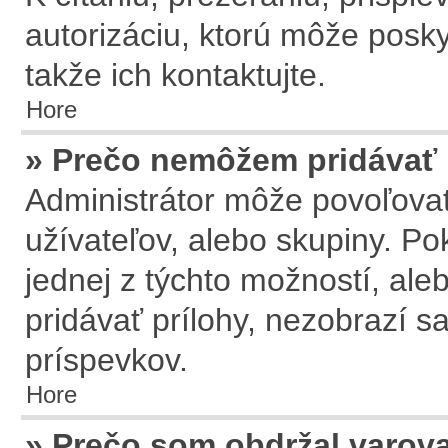
autorizáciu, ktorú môže posky
takže ich kontaktujte.
Hore
» Prečo nemôžem pridávať 
Administrátor môže povoľovať 
užívateľov, alebo skupiny. P
jednej z týchto možností, ale
pridávať prílohy, nezobrazí s
príspevkov.
Hore
» Prečo som obdržal varov