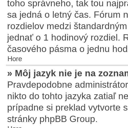
toho správneho, tak tou naj
sa jedná o letný čas. Fórum n
rozdielov medzi štandardným
jednať o 1 hodinový rozdiel.
časového pásma o jednu hodi
Hore
» Môj jazyk nie je na zozna
Pravdepodobne administrátor 
nikto do tohto jazyka zatiaľ n
prípadne si preklad vytvorte s
stránky
phpBB Group
.