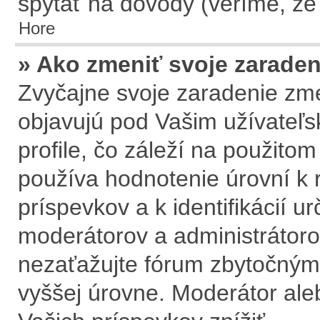
spýtať na dôvody (veríme, že
Hore
» Ako zmeniť svoje zarade
Zvyčajne svoje zaradenie zm
objavujú pod Vašim užívate
profile, čo záleží na použito
používa hodnotenie úrovní k 
príspevkov a k identifikácií u
moderátorov a administrátoro
nezaťažujte fórum zbytočným 
vyššej úrovne. Moderátor al