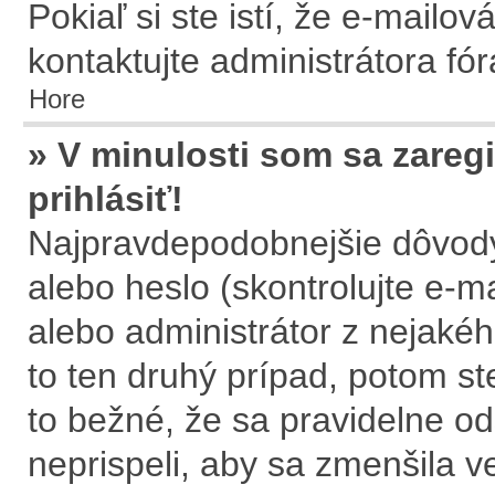
Pokiaľ si ste istí, že e-mailov
kontaktujte administrátora fór
Hore
» V minulosti som sa zareg
prihlásiť!
Najpravdepodobnejšie dôvody
alebo heslo (skontrolujte e-mai
alebo administrátor z nejaké
to ten druhý prípad, potom st
to bežné, že sa pravidelne ods
neprispeli, aby sa zmenšila v