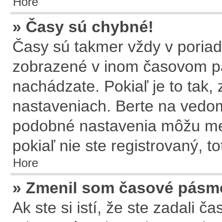
Hore
» Časy sú chybné!
Časy sú takmer vždy v poriadk
zobrazené v inom časovom p
nachádzate. Pokiaľ je to tak
nastaveniach. Berte na ved
podobné nastavenia môžu meni
pokiaľ nie ste registrovaný, t
Hore
» Zmenil som časové pásmo,
Ak ste si istí, že ste zadali 