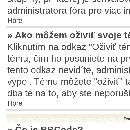
administrátora fóra pre viac i
Hore
» Ako môžem oživiť svoje 
Kliknutím na odkaz "Oživiť tém
tému, čím ho posuniete na pr
tento odkaz nevidíte, admini
vypol. Tému môžete "oživiť" t
dbajte na to, aby ste neporušil
Hore
For
» Čo je BBCode?