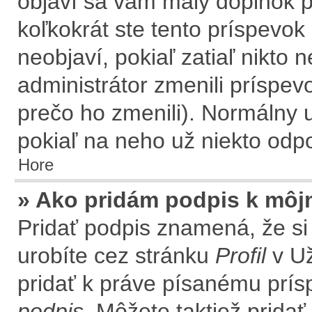
objaví sa vám malý doplnok p
koľkokrát ste tento príspevok
neobjaví, pokiaľ zatiaľ nikto
administrátor zmenili príspev
prečo ho zmenili). Normálny 
pokiaľ na neho už niekto odp
Hore
» Ako pridám podpis k môj
Pridať podpis znamená, že si 
urobíte cez stránku
Profil
v Už
pridať k práve písanému prí
podpis
. Môžete taktiež prida