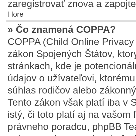
zaregistrovať znova a zapojte
Hore
» Čo znamená COPPA?
COPPA (Child Online Privacy 
zákon Spojených Štátov, ktor
stránkach, kde je potencion
údajov o užívateľovi, ktorém
súhlas rodičov alebo zákonnýc
Tento zákon však platí iba v S
istý, či toto platí aj na vaš
právneho poradcu, phpBB T