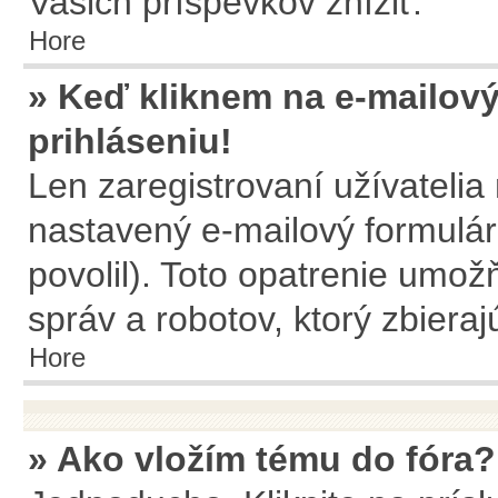
Vašich príspevkov znížiť.
Hore
» Keď kliknem na e-mailový
prihláseniu!
Len zaregistrovaní užívateli
nastavený e-mailový formulár
povolil). Toto opatrenie umo
správ a robotov, ktorý zbiera
Hore
» Ako vložím tému do fóra?