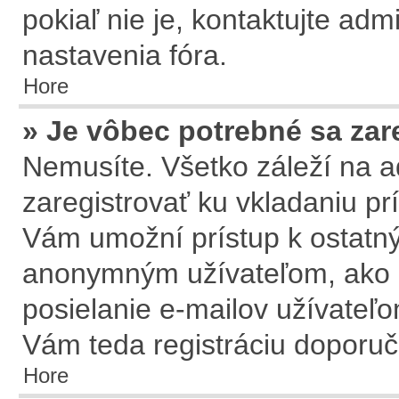
pokiaľ nie je, kontaktujte ad
nastavenia fóra.
Hore
» Je vôbec potrebné sa zar
Nemusíte. Všetko záleží na ad
zaregistrovať ku vkladaniu pr
Vám umožní prístup k ostat
anonymným užívateľom, ako n
posielanie e-mailov užívateľo
Vám teda registráciu doporuču
Hore