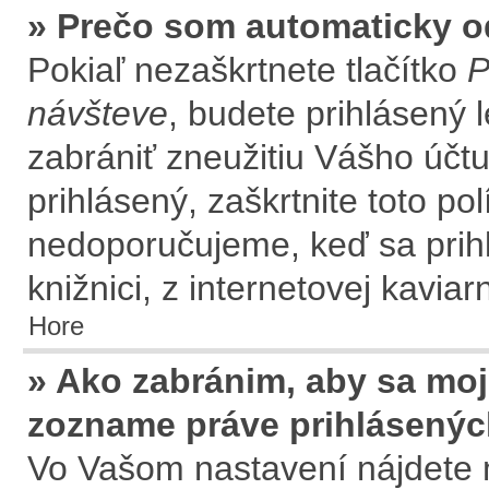
» Prečo som automaticky 
Pokiaľ nezaškrtnete tlačítko
P
návšteve
, budete prihlásený 
zabrániť zneužitiu Vášho účtu
prihlásený, zaškrtnite toto po
nedoporučujeme, keď sa prihl
knižnici, z internetovej kaviar
Hore
» Ako zabránim, aby sa moj
zozname práve prihlásený
Vo Vašom nastavení nájdete