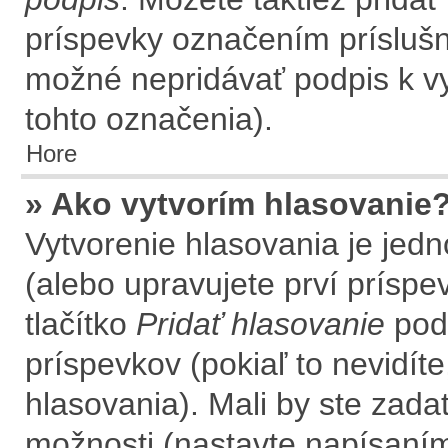
príspevky označením príslušné
možné nepridávať podpis k 
tohto označenia).
Hore
» Ako vytvorím hlasovanie
Vytvorenie hlasovania je jed
(alebo upravujete prví príspev
tlačítko
Pridať hlasovanie
pod
príspevkov (pokiaľ to nevidít
hlasovania). Mali by ste zad
možnosti (nastavte napísaním