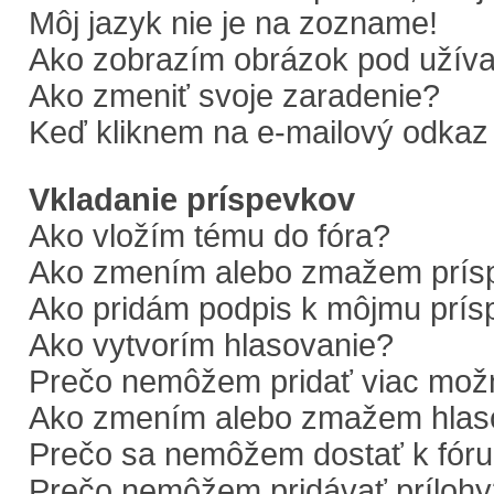
Môj jazyk nie je na zozname!
Ako zobrazím obrázok pod uží
Ako zmeniť svoje zaradenie?
Keď kliknem na e-mailový odkaz 
Vkladanie príspevkov
Ako vložím tému do fóra?
Ako zmením alebo zmažem prís
Ako pridám podpis k môjmu prí
Ako vytvorím hlasovanie?
Prečo nemôžem pridať viac možn
Ako zmením alebo zmažem hlas
Prečo sa nemôžem dostať k fór
Prečo nemôžem pridávať prílohy