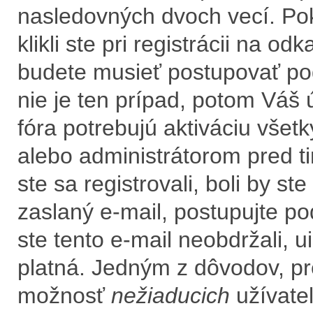
nasledovných dvoch vecí. Po
klikli ste pri registrácii na od
budete musieť postupovať podľ
nie je ten prípad, potom Váš 
fóra potrebujú aktiváciu všet
alebo administrátorom pred t
ste sa registrovali, boli by s
zaslaný e-mail, postupujte po
ste tento e-mail neobdržali, u
platná. Jedným z dôvodov, pr
možnosť
nežiaducich
užívateľ