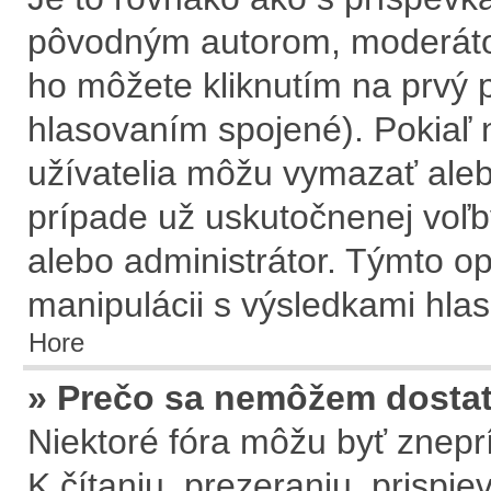
pôvodným autorom, moderátor
ho môžete kliknutím na prvý p
hlasovaním spojené). Pokiaľ n
užívatelia môžu vymazať aleb
prípade už uskutočnenej voľb
alebo administrátor. Týmto o
manipulácii s výsledkami hla
Hore
» Prečo sa nemôžem dostať
Niektoré fóra môžu byť znepr
K čítaniu, prezeraniu, prispie