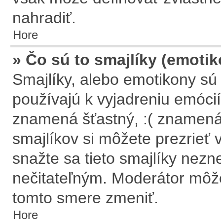
nahradiť.
Hore
» Čo sú to smajlíky (emoti
Smajlíky, alebo emotikony sú 
používajú k vyjadreniu emócií
znamená šťastný, :( znamen
smajlíkov si môžete prezrieť 
snažte sa tieto smajlíky nezn
nečitateľným. Moderátor môže
tomto smere zmeniť.
Hore