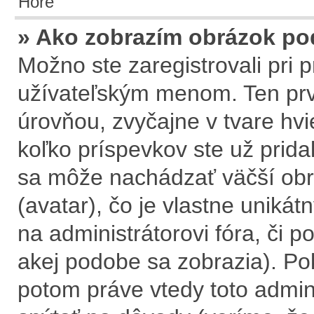
Hore
» Ako zobrazím obrázok p
Možno ste zaregistrovali pri
užívateľským menom. Ten prv
úrovňou, zvyčajne v tvare hvi
koľko príspevkov ste už prida
sa môže nachádzať väčší obr
(avatar), čo je vlastne uniká
na administrátorovi fóra, či po
akej podobe sa zobrazia). Po
potom práve vtedy toto adminis