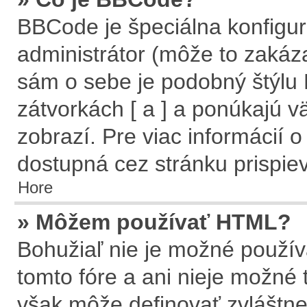
BBCode je špeciálna konfigur
administrátor (môže to zakáz
sám o sebe je podobný štýlu
zátvorkách [ a ] a ponúkajú v
zobrazí. Pre viac informácií o
dostupná cez stránku prispie
Hore
» Môžem používať HTML?
Bohužiaľ nie je možné použí
tomto fóre a ani nieje možné
však môže definovať zvlášt