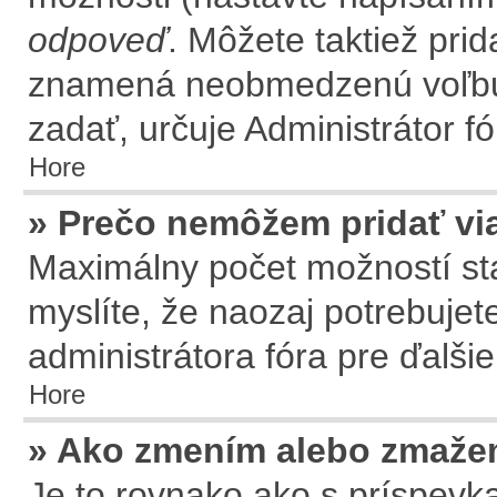
odpoveď
. Môžete taktiež prid
znamená neobmedzenú voľbu.
zadať, určuje Administrátor fó
Hore
» Prečo nemôžem pridať vi
Maximálny počet možností sta
myslíte, že naozaj potrebujet
administrátora fóra pre ďalšie
Hore
» Ako zmením alebo zmaže
Je to rovnako ako s príspev